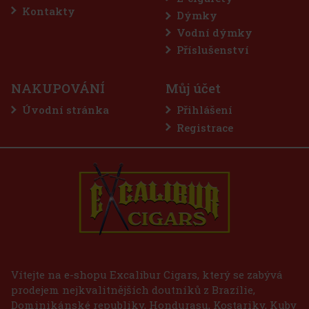
Kontakty
Dýmky
Sleva: 50%
Vodní dýmky
Akce
Příslušenství
NAKUPOVÁNÍ
Můj účet
Úvodní stránka
Přihlášení
Registrace
E-Zigarette LIO BASE PRO - Gold
SKLADEM
(2 ks)
75 Kč
62
Kč bez DPH
Vítejte na e-shopu Excalibur Cigars, který se zabývá
prodejem nejkvalitnějších doutníků z Brazílie,
Do košíku
Dominikánské republiky, Hondurasu, Kostariky, Kuby