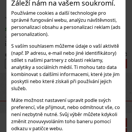
Záleží nám na vašem soukromí.
Používáme cookies a další technologie pro
Joya de Nicaragua Line Go Pack - 5 ks
správné fungování webu, analýzu návštěvnosti,
personalizaci obsahu a personalizaci reklam (ads
SKLADEM
(> 5 ks)
personalization).
Joya de Nicaragua Line GO Pack obsahuje těchto 5 doutníků: 2x
JOYA Silver Robusto 1x JOYA Red Robusto 2x JOYA Black Robusto
1x JOYA Cabinetta Robusto
S vaším souhlasem můžeme údaje o vaší aktivitě
(např. IP adresu, e-mail nebo jiné identifikátory)
1 050 Kč
868
Kč bez DPH
sdílet s našimi partnery z oblasti reklamy,
Do košíku
analytiky a sociálních médií. Ti mohou tato data
kombinovat s dalšími informacemi, které jste jim
Previous
Next
poskytli nebo které získali při používání jejich
služeb.
DOPORUČENÉ PRODUKTY
Máte možnost nastavení upravit podle svých
preferencí, vše přijmout, nebo odmítnout vše, co
není nezbytně nutné. Svůj výběr můžete kdykoli
změnit znovuvyvoláním toho baneru pomocí
Sleva: 21%
odkazu v patičce webu.