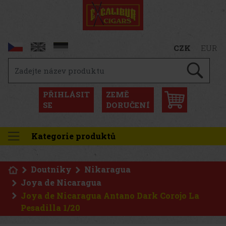
CZK
EUR
PŘIHLÁSIT
ZEMĚ
SE
DORUČENÍ
Kategorie produktů
Doutníky
Nikaragua
Joya de Nicaragua
Joya de Nicaragua Antano Dark Corojo La
Pesadilla 1/20