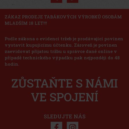
Akce
ZÁKAZ PRODEJE TABÁKOVÝCH VÝROBKŮ OSOBÁM
MLADŠÍM 18 LET!!!
Joya de Nicaragua Clásico Go Pack - 5 ks
Podle zákona o evidenci tržeb je prodávající povinen
SKLADEM
(> 5 ks)
vystavit kupujícímu účtenku. Zároveň je povinen
Joya de Nikaragua Clasico Go Pack obsahuje těchto 5 doutníků: 3x
Joya Clasico Original Robusto 2x Joya Clasico Medio Siglo
zaevidovat přijatou tržbu u správce daně online v
Robusto
případě technického výpadku pak nejpozději do 48
975 Kč
hodin.
806
Kč bez DPH
Joya de Nicaragua Cinco de Cinco Sampler - 4 ks
Do košíku
ZŮSTAŇTE S NÁMI
SKLADEM
(2 ks)
VE SPOJENÍ
1 125 Kč
930
Kč bez DPH
Do košíku
SLEDUJTE NÁS