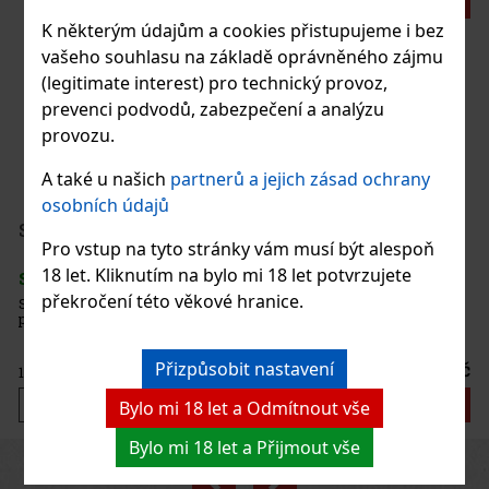
Akce
K některým údajům a cookies přistupujeme i bez
vašeho souhlasu na základě oprávněného zájmu
Joya de Nicaragua Rosalones Go Pack - 5 ks
(legitimate interest) pro technický provoz,
prevenci podvodů, zabezpečení a analýzu
SKLADEM
(> 5 ks)
provozu.
Joya de Nicaragua Rosalones Go Pack obsahuje těchto 5 doutníků:
3x Rosalones Reserva Robusto 2x Rosalones Connecticut Robusto
A také u našich
partnerů a jejich zásad ochrany
osobních údajů
900 Kč
744
Kč bez DPH
Serbetli Toastet Berri 50g
Pro vstup na tyto stránky vám musí být alespoň
Do košíku
18 let. Kliknutím na bylo mi 18 let potvrzujete
SKLADEM
(3 ks)
překročení této věkové hranice.
Serbetli Toastet Berri 50g - turecký světlý tabák do vodní dýmky s
příchutí kořeněného mixu malin a ostružin.
Přizpůsobit nastavení
160 Kč
132
Kč bez DPH
Do košíku
Bylo mi 18 let a Odmítnout vše
Bylo mi 18 let a Přijmout vše
Previous
Next
Sleva: 24%