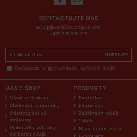
Sleva: 50%
Akce
KONTAKTUJTE NÁS
eshop@excaliburcigars.com
Joya de Nicaragua Antaňo Go Pack - 5 ks
+420 725 900 700
SKLADEM
(> 5 ks)
Joya de Nicaragua Antano Go Pack obsahuje těchto 5 doutníků: 1x
ODESLAT
JDN Antano Robusto 1x JDN Antano Dark Corojo Robusto 2x JDN
Antano Gran Reserva Robusto 1x JDN Antano CT Robusto
Souhlasím se zpracováním osobních údajů
1 225 Kč
1 012
Kč bez DPH
E-Zigarette LIO BASE PRO - Onyx
Do košíku
NÁŠ E-SHOP
PRODUKTY
SKLADEM
(5 ks)
Úvodní stránka
Doutníky
Obchodní podmínky
Doutníčky
Odstroupení od
Zahřívaný tabák
75 Kč
62
Kč bez DPH
smlouvy
Tabák
Do košíku
Podmínky ochrany
Nikotinové sáčky
osobních údajů
E-cigarety