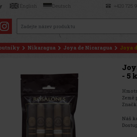
y
English
Deutsch
+420 725 
outníky
Nikaragua
Joya de Nicaragua
Joya d
Joy
- 5 
Hmotn
Země 
Značk
Náš kó
Dostup