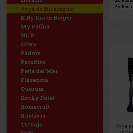
2x Rosa
Joya de Nicaragua
K By Karen Berger
My Father
NUB
Oliva
Padron
Paradiso
Perla del Mar
Plasencia
Quorum
Rocky Patel
Romacraft
Rusticos
Tatuaje
Joya d
Clásico