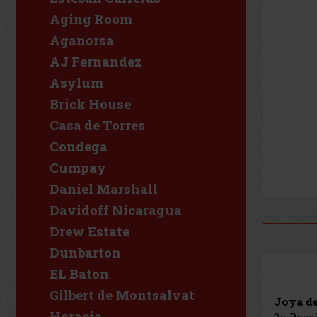
Aging Room
Aganorsa
AJ Fernandez
Asylum
Brick House
Casa de Torres
Condega
Cumpay
Daniel Marshall
Davidoff Nicaragua
Drew Estate
Dunbarton
EL Baton
Gilbert de Montsalvat
Joya d
Horacio
3x Rosa