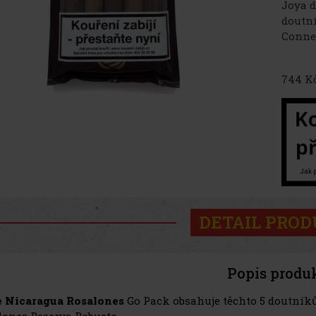
Joya d
doutní
Conne
744 K
DETAIL PRO
Popis produ
e Nicaragua Rosalones
Go Pack obsahuje těchto 5 doutníků
lones Reserva Robusto