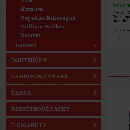
TCN
SKLAD
Umnum
Joya de N
Pack obsa
Vegafina Nikaragua
doutníků:
Original 
William Walker
Clasico M
806
Kč be
Ostatní
Ostatní
DOUTNÍČKY
ZAHŘÍVANÝ TABÁK
TABÁK
NIKOTINOVÉ SÁČKY
E-CIGARETY