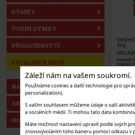
DÝMKY
VODNÍ DÝMKY
Joya d
PŘÍSLUŠENSTVÍ
Cinco 
Sampler
SKLAD
EXCALIBUR SHOP
Záleží nám na vašem soukromí.
930
Kč be
Používáme cookies a další technologie pro sprá
NÁŠ TIP
personalization).
AKCE
S vaším souhlasem můžeme údaje o vaší aktivitě (n
a sociálních médií. Ti mohou tato data kombinovat
NOVÉ ZBOŽÍ
Máte možnost nastavení upravit podle svých pre
znovuvyvoláním toho baneru pomocí odkazu v p