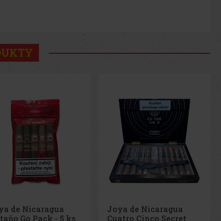
DUKTY
ya de Nicaragua
Joya Red Cigarillo 1/10
atro Cinco Secret