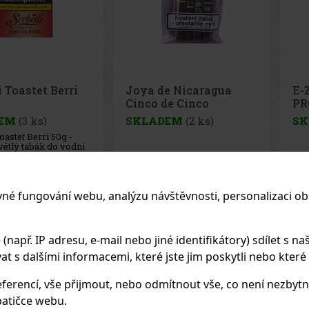
e Nicaragua
E-Zigarette LIO BASE
E-
de Cinco
PRO - Onyx
PR
 - 4 ks
EM
(2 ks)
SKLADEM
(5 ks)
SK
1 125 Kč
75 Kč
z DPH
62
Kč bez DPH
62
K
vné fungování webu, analýzu návštěvnosti, personalizaci ob
Do košíku
Do košíku
apř. IP adresu, e-mail nebo jiné identifikátory) sdílet s naš
Previo
 s dalšími informacemi, které jste jim poskytli nebo které zí
ferencí, vše přijmout, nebo odmítnout vše, co není nezbytn
atičce webu.