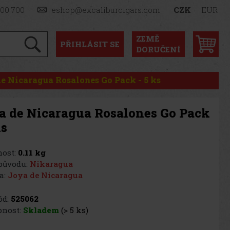
900 700
eshop@excaliburcigars.com
CZK
EUR
ZEMĚ
PŘIHLÁSIT
SE
DORUČENÍ
e Nicaragua Rosalones Go Pack - 5 ks
a de Nicaragua Rosalones Go Pack
ks
ost:
0.11 kg
původu:
Nikaragua
a:
Joya de Nicaragua
d:
525062
nost:
Skladem
(> 5 ks)