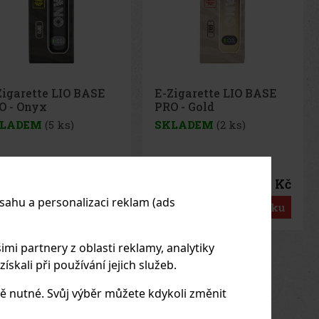
Zigarette LIO BASE
Alec Bradley Prensado
O - Gold
Robusto 1/24
LADEM
(2 ks)
SKLADEM
(> 5 ks)
75 Kč
198 Kč
č bez DPH
164
Kč bez DPH
sahu a personalizaci reklam (ads
Do košíku
Do košíku
imi partnery z oblasti reklamy, analytiky
us
Next
skali při používání jejich služeb.
ě nutné. Svůj výběr můžete kdykoli změnit