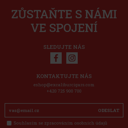
Do košíku
ZŮSTAŇTE S NÁMI
VE SPOJENÍ
1 125 Kč
Do košíku
SLEDUJTE NÁS
Sleva: 50%
Akce
KONTAKTUJTE NÁS
eshop@excaliburcigars.com
uatro Cinco Secret Cask Toro
+420 725 900 700
Cinco Secret Cask má lahodnou
ODESLAT
ť dřeva, pepře a čokolády. Secret cask
 s ještě zajímavějším boxem ve kterém
list. Série Cuatro Cinco Secret Cask T
Souhlasím se zpracováním osobních údajů
498 Kč