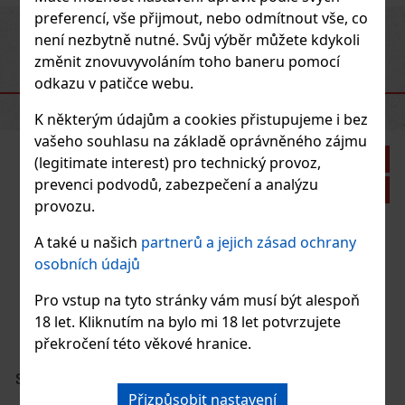
preferencí, vše přijmout, nebo odmítnout vše, co
Previous
Next
není nezbytně nutné. Svůj výběr můžete kdykoli
změnit znovuvyvoláním toho baneru pomocí
odkazu v patičce webu.
DOPORUČENÉ PRODUKTY
K některým údajům a cookies přistupujeme i bez
vašeho souhlasu na základě oprávněného zájmu
Sleva: 21%
(legitimate interest) pro technický provoz,
prevenci podvodů, zabezpečení a analýzu
Akce
provozu.
A také u našich
partnerů a jejich zásad ochrany
osalones Go Pack - 5 ks
osobních údajů
Pro vstup na tyto stránky vám musí být alespoň
s Go Pack obsahuje těchto 5 doutníků:
18 let. Kliknutím na bylo mi 18 let potvrzujete
sto 2x Rosalones Connecticut Robusto
překročení této věkové hranice.
900 Kč
i 50g
Přizpůsobit nastavení
Do košíku