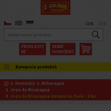
CZK
EUR
PŘIHLÁSIT
ZEMĚ
SE
DORUČENÍ
Kategorie produktů
Doutníky
Nikaragua
Joya de Nicaragua
Joya de Nicaragua Antaňo Go Pack - 5 ks