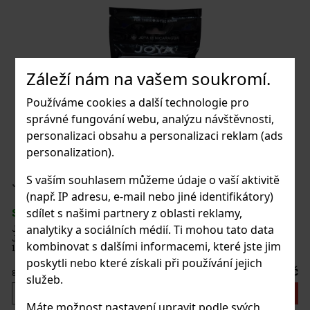
Záleží nám na vašem soukromí.
Používáme cookies a další technologie pro
správné fungování webu, analýzu návštěvnosti,
personalizaci obsahu a personalizaci reklam (ads
personalization).
S vaším souhlasem můžeme údaje o vaší aktivitě
ne Go Pack - 5 ks
(např. IP adresu, e-mail nebo jiné identifikátory)
sdílet s našimi partnery z oblasti reklamy,
analytiky a sociálních médií. Ti mohou tato data
Pack obsahuje těchto 5 doutníků: 2x
YA Red Robusto 2x JOYA Black Robusto
kombinovat s dalšími informacemi, které jste jim
poskytli nebo které získali při používání jejich
1 050 Kč
služeb.
Do košíku
Máte možnost nastavení upravit podle svých