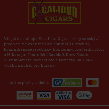
 PRO - Gold
75 Kč
Vítejte na e-shopu Excalibur Cigars, který se zabývá
prodejem nejkvalitnějších doutníků z Brazílie,
Do košíku
Dominikánské republiky, Hondurasu, Kostariky, Kuby
a Nikaragui. Doutníčků Davidoff, Drew Estate,
Guantanamera, Monecristo a Partagas. Dále pak
tabáku a potřeb pro kuřáky.
online platby zajišťuje: