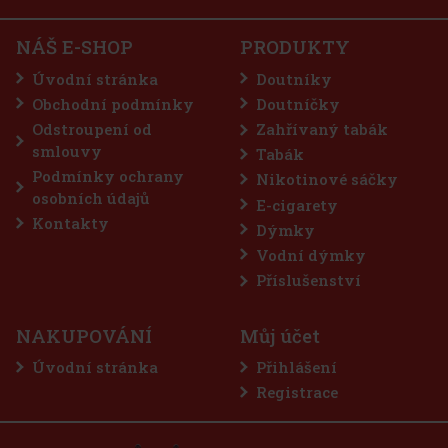
E PRO - Onyx
Do košíku
NÁŠ E-SHOP
PRODUKTY
Úvodní stránka
Doutníky
Obchodní podmínky
Doutníčky
Odstroupení od
Zahřívaný tabák
75 Kč
smlouvy
Tabák
Do košíku
Podmínky ochrany
Nikotinové sáčky
osobních údajů
E-cigarety
Kontakty
Dýmky
Sleva: 50%
Vodní dýmky
Akce
Příslušenství
NAKUPOVÁNÍ
Můj účet
Úvodní stránka
Přihlášení
Registrace