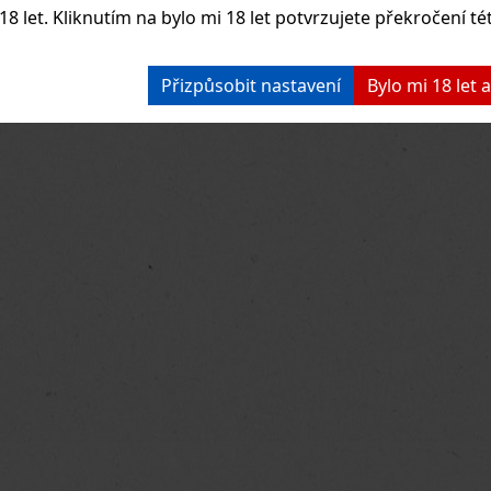
8 let. Kliknutím na bylo mi 18 let potvrzujete překročení té
Přizpůsobit nastavení
Bylo mi 18 let