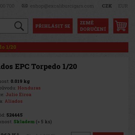
900 700
eshop@excaliburcigars.com
CZK
EUR
ZEMĚ
PŘIHLÁSIT
SE
DORUČENÍ
do 1/20
ados EPC Torpedo 1/20
ost:
0.019 kg
původu:
Honduras
e:
Julio Eiroa
a:
Aliados
d:
524445
nost:
Skladem
(> 5 ks)