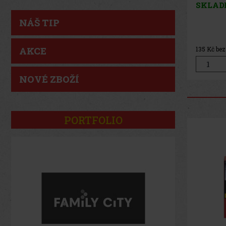
SKLAD
NÁŠ TIP
AKCE
135
Kč be
NOVÉ ZBOŽÍ
PORTFOLIO