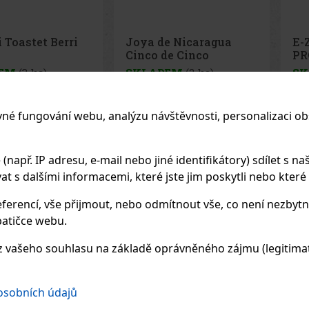
e Nicaragua
E-Zigarette LIO BASE
E-
de Cinco
PRO - Onyx
PR
 - 4 ks
EM
(2 ks)
SKLADEM
(5 ks)
SK
vné fungování webu, analýzu návštěvnosti, personalizaci ob
1 125 Kč
75 Kč
z DPH
62
Kč bez DPH
62
K
Do košíku
Do košíku
apř. IP adresu, e-mail nebo jiné identifikátory) sdílet s naš
 s dalšími informacemi, které jste jim poskytli nebo které zí
Previo
ferencí, vše přijmout, nebo odmítnout vše, co není nezbytn
atičce webu.
 vašeho souhlasu na základě oprávněného zájmu (legitimate
 osobních údajů