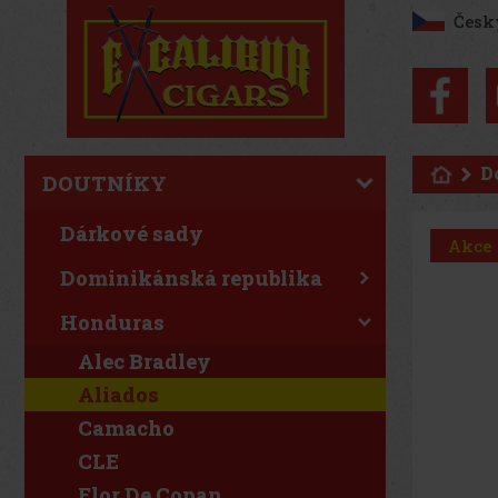
Česk
D
DOUTNÍKY
Dárkové sady
Akce
Dominikánská republika
Honduras
Alec Bradley
Aliados
Camacho
CLE
Flor De Copan