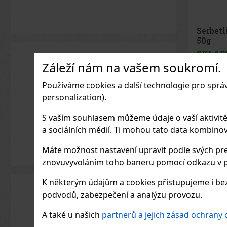
Joya d
Cinco 
Sampler
SKLAD
Záleží nám na vašem soukromí.
Používáme cookies a další technologie pro sprá
personalization).
930
Kč be
S vaším souhlasem můžeme údaje o vaší aktivitě (n
a sociálních médií. Ti mohou tato data kombinovat
Máte možnost nastavení upravit podle svých pre
znovuvyvoláním toho baneru pomocí odkazu v p
K některým údajům a cookies přistupujeme i bez
podvodů, zabezpečení a analýzu provozu.
A také u našich
partnerů a jejich zásad ochrany