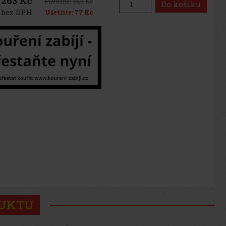
263 Kč
Původně:
340 Kč
Do košíku
 bez DPH
Ušetříte:
77 Kč
DUKTU