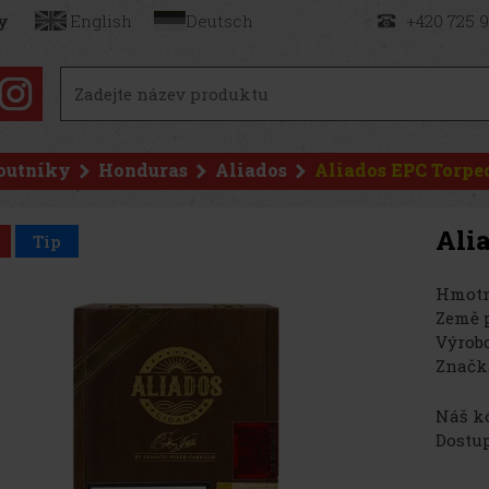
y
English
Deutsch
+420 725 
outníky
Honduras
Aliados
Aliados EPC Torpe
Ali
Tip
Hmotn
Země 
Výrobc
Značk
Náš kó
Dostup