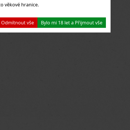
to věkové hranice.
 a Odmítnout vše
Bylo mi 18 let a Přijmout vše