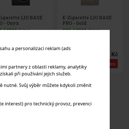
Zigarette LIO BASE
Alec Bradley Prensado
O - Gold
Robusto 1/24
LADEM
(2 ks)
SKLADEM
(> 5 ks)
sahu a personalizaci reklam (ads
75 Kč
198 Kč
č bez DPH
164
Kč bez DPH
Do košíku
Do košíku
imi partnery z oblasti reklamy, analytiky
skali při používání jejich služeb.
us
Next
ě nutné. Svůj výběr můžete kdykoli změnit
 interest) pro technický provoz, prevenci