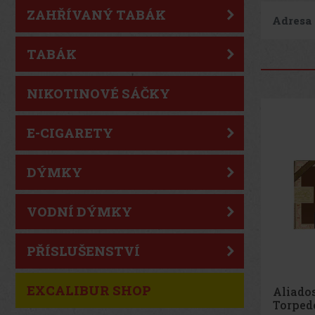
ZAHŘÍVANÝ TABÁK
Adresa
TABÁK
NIKOTINOVÉ SÁČKY
E-CIGARETY
DÝMKY
VODNÍ DÝMKY
PŘÍSLUŠENSTVÍ
EXCALIBUR SHOP
Aliados
Torped