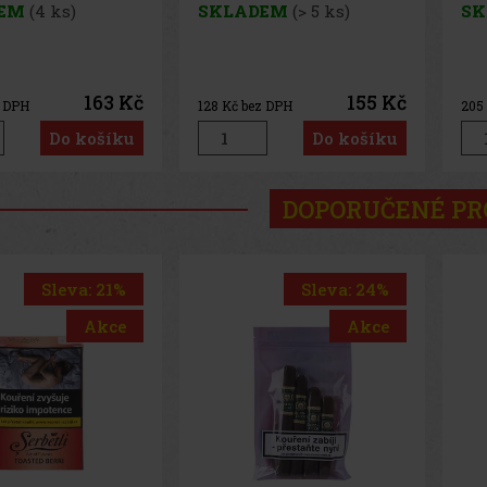
EM
(4 ks)
SKLADEM
(> 5 ks)
SK
163 Kč
155 Kč
z DPH
128
Kč bez DPH
205
Do košíku
Do košíku
DOPORUČENÉ P
Sleva: 24%
Sleva: 50%
Akce
Akce