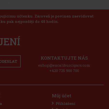
upujícímu účtenku. Zároveň je povinen zaevidovat
ku pak nejpozději do 48 hodin.
JENÍ
KONTAKTUJTE NÁS
ODESLAT
eshop@excaliburcigars.com
+420 725 900 700
Í
Můj účet
a
Přihlášení