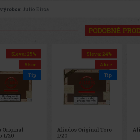
 výrobce
: Julio Eiroa
PODOBNÉ PRO
Sleva: 25%
Sleva: 24%
Akce
Akce
Tip
Tip
 Original
Aliados Original Toro
Al
o 1/20
1/20