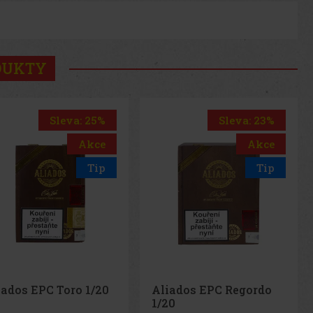
DUKTY
Sleva: 25%
Sleva: 23%
Akce
Akce
Tip
Tip
iados EPC Toro 1/20
Aliados EPC Regordo
1/20