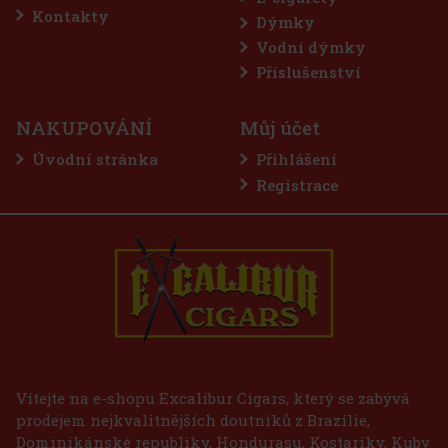
Kontakty
Dýmky
Sleva: 50%
Vodní dýmky
Akce
Příslušenství
NAKUPOVÁNÍ
Můj účet
Úvodní stránka
Přihlášení
Registrace
E-Zigarette LIO BASE PRO - Gold
SKLADEM
(2 ks)
75 Kč
62
Kč bez DPH
Vítejte na e-shopu Excalibur Cigars, který se zabývá
prodejem nejkvalitnějších doutníků z Brazílie,
Do košíku
Dominikánské republiky, Hondurasu, Kostariky, Kuby