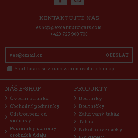
Sleva: 50%
Akce
KONTAKTUJTE NÁS
eshop@excaliburcigars.com
Joya de Nicaragua Antaňo Go Pack - 5 ks
+420 725 900 700
SKLADEM
(> 5 ks)
Joya de Nicaragua Antano Go Pack obsahuje těchto 5 doutníků: 1x
ODESLAT
JDN Antano Robusto 1x JDN Antano Dark Corojo Robusto 2x JDN
Antano Gran Reserva Robusto 1x JDN Antano CT Robusto
Souhlasím se zpracováním osobních údajů
1 225 Kč
1 012
Kč bez DPH
E-Zigarette LIO BASE PRO - Onyx
Do košíku
NÁŠ E-SHOP
PRODUKTY
SKLADEM
(5 ks)
Úvodní stránka
Doutníky
Obchodní podmínky
Doutníčky
Odstroupení od
Zahřívaný tabák
75 Kč
62
Kč bez DPH
smlouvy
Tabák
Do košíku
Podmínky ochrany
Nikotinové sáčky
osobních údajů
E-cigarety