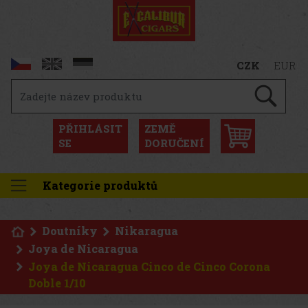
CZK
EUR
PŘIHLÁSIT
ZEMĚ
SE
DORUČENÍ
Kategorie produktů
Doutníky
Nikaragua
Joya de Nicaragua
Joya de Nicaragua Cinco de Cinco Corona
Doble 1/10