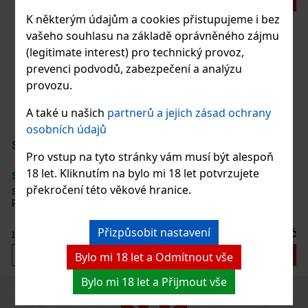
Akce
K některým údajům a cookies přistupujeme i bez
vašeho souhlasu na základě oprávněného zájmu
Joya de Nicaragua Rosalones Go Pack - 5 ks
(legitimate interest) pro technický provoz,
prevenci podvodů, zabezpečení a analýzu
SKLADEM
(> 5 ks)
provozu.
Joya de Nicaragua Rosalones Go Pack obsahuje těchto 5 doutníků:
3x Rosalones Reserva Robusto 2x Rosalones Connecticut Robusto
A také u našich
partnerů a jejich zásad ochrany
osobních údajů
900 Kč
744
Kč bez DPH
Serbetli Toastet Berri 50g
Pro vstup na tyto stránky vám musí být alespoň
Do košíku
18 let. Kliknutím na bylo mi 18 let potvrzujete
SKLADEM
(3 ks)
překročení této věkové hranice.
Serbetli Toastet Berri 50g - turecký světlý tabák do vodní dýmky s
příchutí kořeněného mixu malin a ostružin.
Přizpůsobit nastavení
160 Kč
132
Kč bez DPH
Do košíku
Bylo mi 18 let a Odmítnout vše
Bylo mi 18 let a Přijmout vše
Previous
Next
Sleva: 24%