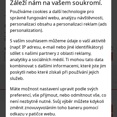
Záleží nám na vašem soukromí.
Používáme cookies a další technologie pro
Joya de Nicaragua Line Go Pack - 5 ks
správné fungování webu, analýzu návštěvnosti,
personalizaci obsahu a personalizaci reklam (ads
SKLADEM
(> 5 ks)
personalization).
Joya de Nicaragua Line GO Pack obsahuje těchto 5 doutníků: 2x
JOYA Silver Robusto 1x JOYA Red Robusto 2x JOYA Black Robusto
1x JOYA Cabinetta Robusto
S vaším souhlasem můžeme údaje o vaší aktivitě
(např. IP adresu, e-mail nebo jiné identifikátory)
1 050 Kč
868
Kč bez DPH
sdílet s našimi partnery z oblasti reklamy,
Do košíku
analytiky a sociálních médií. Ti mohou tato data
kombinovat s dalšími informacemi, které jste jim
Previous
Next
poskytli nebo které získali při používání jejich
služeb.
DOPORUČENÉ PRODUKTY
Máte možnost nastavení upravit podle svých
preferencí, vše přijmout, nebo odmítnout vše, co
není nezbytně nutné. Svůj výběr můžete kdykoli
změnit znovuvyvoláním toho baneru pomocí
Sleva: 21%
odkazu v patičce webu.