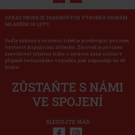
Akce
ZÁKAZ PRODEJE TABÁKOVÝCH VÝROBKŮ OSOBÁM
MLADŠÍM 18 LET!!!
Joya de Nicaragua Clásico Go Pack - 5 ks
Podle zákona o evidenci tržeb je prodávající povinen
SKLADEM
(> 5 ks)
vystavit kupujícímu účtenku. Zároveň je povinen
Joya de Nikaragua Clasico Go Pack obsahuje těchto 5 doutníků: 3x
Joya Clasico Original Robusto 2x Joya Clasico Medio Siglo
zaevidovat přijatou tržbu u správce daně online v
Robusto
případě technického výpadku pak nejpozději do 48
975 Kč
hodin.
806
Kč bez DPH
Joya de Nicaragua Cinco de Cinco Sampler - 4 ks
Do košíku
ZŮSTAŇTE S NÁMI
SKLADEM
(2 ks)
VE SPOJENÍ
1 125 Kč
930
Kč bez DPH
Do košíku
SLEDUJTE NÁS