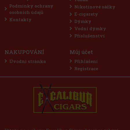
Do košíku
Podmínky ochrany
Nikotinové sáčky
osobních údajů
E-cigarety
Kontakty
Dýmky
Sleva: 50%
Vodní dýmky
Akce
Příslušenství
NAKUPOVÁNÍ
Můj účet
Úvodní stránka
Přihlášení
Registrace
ASE PRO - Gold
75 Kč