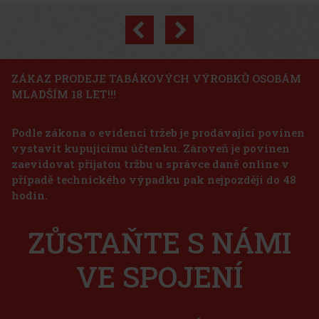
Previous
Next
Sleva: 24%
Akce
ZÁKAZ PRODEJE TABÁKOVÝCH VÝROBKŮ OSOBÁM
MLADŠÍM 18 LET!!!
311 Boniface 1/20
Podle zákona o evidenci tržeb je prodávající povinen
vystavit kupujícímu účtenku. Zároveň je povinen
pné vázací a plnící tabáky zůstávají
 je malá nápověda: vybrané plnící a vázací
zaevidovat přijatou tržbu u správce daně online v
iky a jejich cílem je přinést velmi
případě technického výpadku pak nejpozději do 48
lový list Colorado také přináší tóny ho
700 Kč
hodin.
 Cinco de Cinco Sampler - 4 ks
Do košíku
ZŮSTAŇTE S NÁMI
VE SPOJENÍ
1 125 Kč
Do košíku