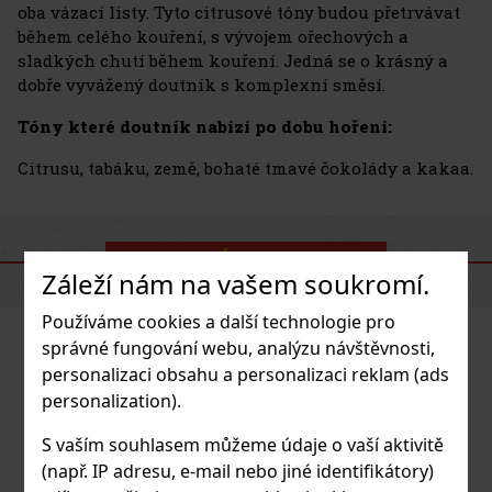
oba vázací listy. Tyto citrusové tóny budou přetrvávat
během celého kouření, s vývojem ořechových a
sladkých chutí během kouření. Jedná se o krásný a
dobře vyvážený doutník s komplexní směsí.
Tóny které doutník nabízí po dobu hoření:
Citrusu, tabáku, země, bohaté tmavé čokolády a kakaa.
PODOBNÉ PRODUKTY
Záleží nám na vašem soukromí.
Používáme cookies a další technologie pro
správné fungování webu, analýzu návštěvnosti,
personalizaci obsahu a personalizaci reklam (ads
personalization).
S vaším souhlasem můžeme údaje o vaší aktivitě
(např. IP adresu, e-mail nebo jiné identifikátory)