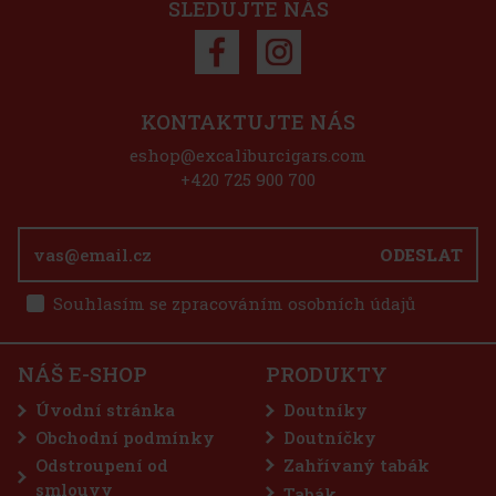
SLEDUJTE NÁS
Sleva: 50%
Akce
KONTAKTUJTE NÁS
eshop@excaliburcigars.com
311 Enigma 1/8
+420 725 900 700
odní ducha této řady je Enigma
ODESLAT
ím stroji, který byl používán k zašifrování
áv německé armády během druhé světové
u. Exotické a obtížně dostupné vázací a
Souhlasím se zpracováním osobních údajů
900 Kč
ASE PRO - Onyx
Do košíku
NÁŠ E-SHOP
PRODUKTY
Úvodní stránka
Doutníky
Obchodní podmínky
Doutníčky
Odstroupení od
Zahřívaný tabák
75 Kč
smlouvy
Tabák