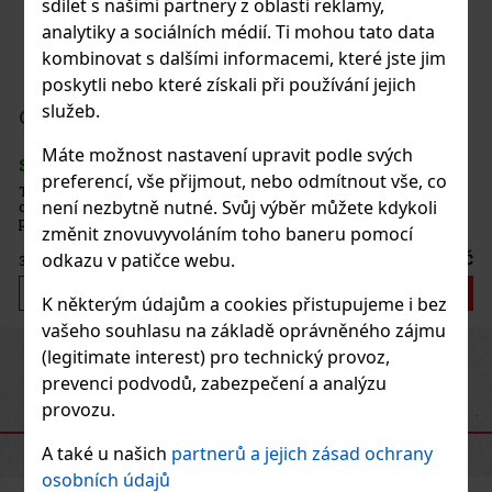
sdílet s našimi partnery z oblasti reklamy,
analytiky a sociálních médií. Ti mohou tato data
kombinovat s dalšími informacemi, které jste jim
poskytli nebo které získali při používání jejich
služeb.
A Toro 1/20
Máte možnost nastavení upravit podle svých
preferencí, vše přijmout, nebo odmítnout vše, co
kteristiku řady Traditional Line -
není nezbytně nutné. Svůj výběr můžete kdykoli
dkost. Sladké, bohaté tóny dosažené
t zrajícího Bonao vázacího listu,
změnit znovuvyvoláním toho baneru pomocí
ania Broadleaf a peruánským Pello D’oro.
373 Kč
odkazu v patičce webu.
Do košíku
K některým údajům a cookies přistupujeme i bez
vašeho souhlasu na základě oprávněného zájmu
(legitimate interest) pro technický provoz,
Previous
Next
prevenci podvodů, zabezpečení a analýzu
provozu.
DOPORUČENÉ PRODUKTY
A také u našich
partnerů a jejich zásad ochrany
osobních údajů