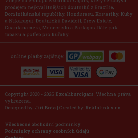
Vítejte na e-shopu Excalibur Cigars, který se zabývá
prodejem nejkvalitnějších doutníků z Brazílie,
Do košíku
Dominikánské republiky, Hondurasu, Kostariky, Kuby
a Nikaragui. Doutníčků Davidoff, Drew Estate,
Guantanamera, Monecristo a Partagas. Dále pak
tabáku a potřeb pro kuřáky.
online platby zajišťuje:
Copyright 2020 - 2026
Excaliburcigars
. Všechna práva
vyhrazena.
Designed by:
Jiří Brda
| Created by:
Reklalink s.r.o.
Všeobecné obchodní podmínky
Podmínky ochrany osobních údajů
Cookies