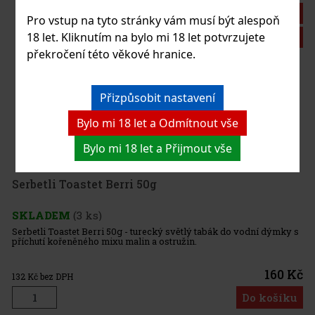
Sleva: 21%
Pro vstup na tyto stránky vám musí být alespoň
18 let. Kliknutím na bylo mi 18 let potvrzujete
Akce
překročení této věkové hranice.
20
Přizpůsobit nastavení
Bylo mi 18 let a Odmítnout vše
án pokerovými večery, které pravidelně
dkazuje na počet karet v balíčku; zároveň
Bylo mi 18 let a Přijmout vše
ku. Jako náplň a vázací list jsou exotické
é se vyznačují charakteristikami
538 Kč
erri 50g
Do košíku
0g - turecký světlý tabák do vodní dýmky s
u malin a ostružin.
160 Kč
Do košíku