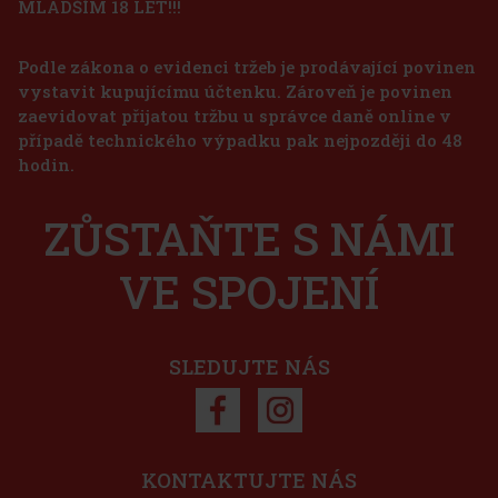
MLADŠÍM 18 LET!!!
1/20
Podle zákona o evidenci tržeb je prodávající povinen
vystavit kupujícímu účtenku. Zároveň je povinen
zaevidovat přijatou tržbu u správce daně online v
případě technického výpadku pak nejpozději do 48
373 Kč
hodin.
e Cinco Sampler - 4 ks
Do košíku
ZŮSTAŇTE S NÁMI
VE SPOJENÍ
1 125 Kč
Do košíku
SLEDUJTE NÁS
Sleva: 50%
Akce
KONTAKTUJTE NÁS