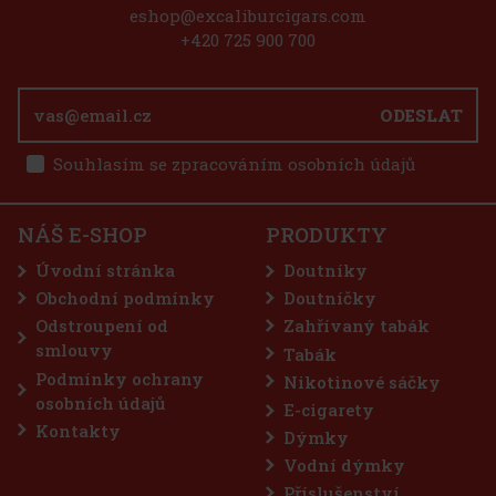
eshop@excaliburcigars.com
to 1/20
+420 725 900 700
ODESLAT
Souhlasím se zpracováním osobních údajů
338 Kč
- Onyx
Do košíku
NÁŠ E-SHOP
PRODUKTY
Úvodní stránka
Doutníky
Obchodní podmínky
Doutníčky
Odstroupení od
Zahřívaný tabák
75 Kč
smlouvy
Tabák
Do košíku
Podmínky ochrany
Nikotinové sáčky
osobních údajů
E-cigarety
Kontakty
Dýmky
Sleva: 50%
Vodní dýmky
Akce
Příslušenství