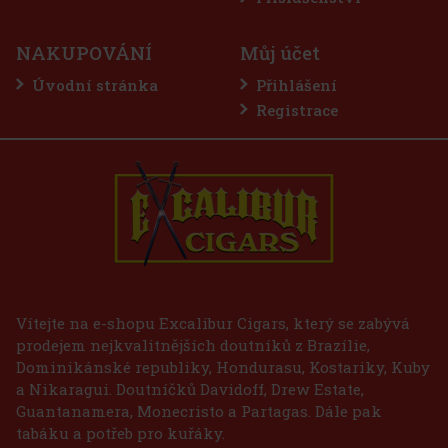
NAKUPOVÁNÍ
Můj účet
Úvodní stránka
Přihlášení
Registrace
- Gold
75 Kč
Vítejte na e-shopu Excalibur Cigars, který se zabývá
prodejem nejkvalitnějších doutníků z Brazílie,
Do košíku
Dominikánské republiky, Hondurasu, Kostariky, Kuby
a Nikaragui. Doutníčků Davidoff, Drew Estate,
Guantanamera, Monecristo a Partagas. Dále pak
tabáku a potřeb pro kuřáky.