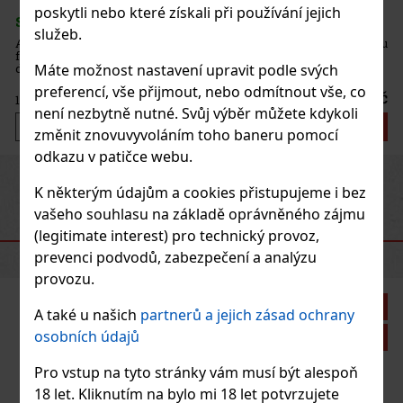
poskytli nebo které získali při používání jejich
služeb.
da doutníků vytvořena po požáru
 Amar je středně silný až plný
a dřevité tóny, které jsou
Máte možnost nastavení upravit podle svých
itrusů a sladkosti.
preferencí, vše přijmout, nebo odmítnout vše, co
223 Kč
není nezbytně nutné. Svůj výběr můžete kdykoli
Do košíku
změnit znovuvyvoláním toho baneru pomocí
odkazu v patičce webu.
Previous
Next
Novinka
K některým údajům a cookies přistupujeme i bez
vašeho souhlasu na základě oprávněného zájmu
(legitimate interest) pro technický provoz,
DOPORUČENÉ PRODUKTY
prevenci podvodů, zabezpečení a analýzu
provozu.
Sleva: 21%
A také u našich
partnerů a jejich zásad ochrany
osobních údajů
Akce
Pro vstup na tyto stránky vám musí být alespoň
18 let. Kliknutím na bylo mi 18 let potvrzujete
1/20