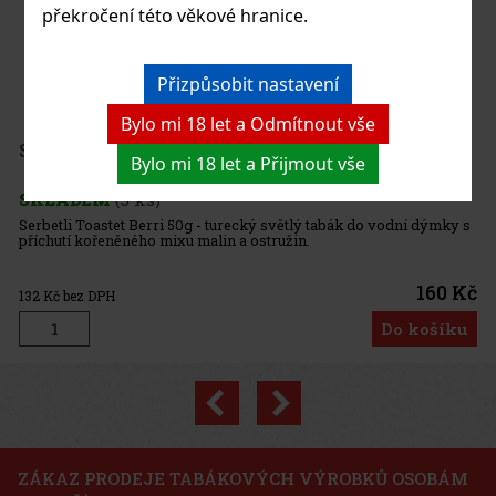
překročení této věkové hranice.
da doutníků vytvořena po požáru
Přizpůsobit nastavení
 Amar je středně silný až plný
a dřevité tóny, které jsou
itrusů a sladkosti.
Bylo mi 18 let a Odmítnout vše
238 Kč
Bylo mi 18 let a Přijmout vše
Do košíku
ký světlý tabák do vodní dýmky s
stružin.
160 Kč
Do košíku
Previous
Next
Sleva: 24%
Akce
ZÁKAZ PRODEJE TABÁKOVÝCH VÝROBKŮ OSOBÁM