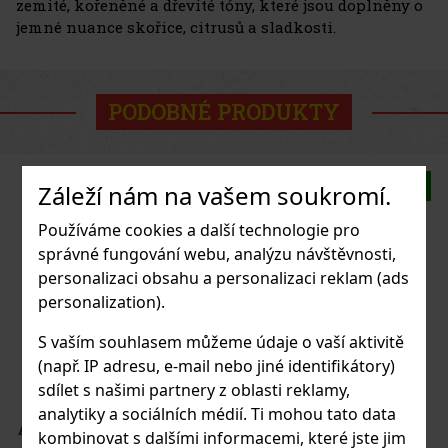
zemité, kořeněné a dřevité tóny, které jsou doplněny o
jemné nuance skořice, citrusů a sladkosti.
PODOBNÉ PRODUKTY
Novinka
Záleží nám na vašem soukromí.
Používáme cookies a další technologie pro
správné fungování webu, analýzu návštěvnosti,
personalizaci obsahu a personalizaci reklam (ads
personalization).
S vaším souhlasem můžeme údaje o vaší aktivitě
(např. IP adresu, e-mail nebo jiné identifikátory)
sdílet s našimi partnery z oblasti reklamy,
analytiky a sociálních médií. Ti mohou tato data
/20
kombinovat s dalšími informacemi, které jste jim