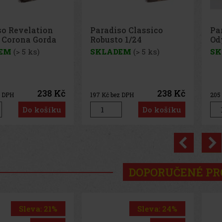
so Classico
Paradiso Revelation
Pa
o 1/24
Odyssey Toro Gigante
To
1/24
EM
(> 5 ks)
SKLADEM
(2 ks)
SK
238 Kč
248 Kč
z DPH
205
Kč bez DPH
205
Do košíku
Do košíku
Previo
DOPORUČENÉ P
Sleva: 24%
Sleva: 50%