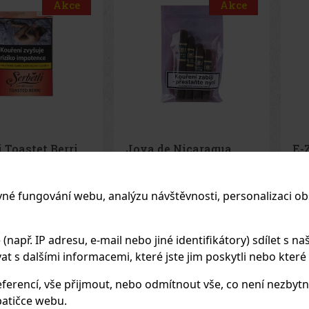
Akce
Akce
e Nicaragua
E-Zigarette LIO BASE
E-
de Cinco
PRO - Onyx
PR
 - 4 ks
EM
(2 ks)
SKLADEM
(5 ks)
SK
vné fungování webu, analýzu návštěvnosti, personalizaci ob
1 125 Kč
75 Kč
apř. IP adresu, e-mail nebo jiné identifikátory) sdílet s naš
z DPH
62
Kč bez DPH
62
K
 s dalšími informacemi, které jste jim poskytli nebo které zí
Do košíku
Do košíku
ferencí, vše přijmout, nebo odmítnout vše, co není nezbytn
Previo
atičce webu.