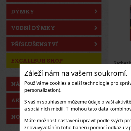
DÝMKY
VODNÍ DÝMKY
PŘÍSLUŠENSTVÍ
EXCALIBUR SHOP
Joya d
Cinco 
Záleží nám na vašem soukromí.
Sampler
SKLAD
Používáme cookies a další technologie pro sprá
NÁŠ TIP
personalization).
AKCE
S vaším souhlasem můžeme údaje o vaší aktivitě (n
930
Kč be
a sociálních médií. Ti mohou tato data kombinovat
NOVÉ ZBOŽÍ
Máte možnost nastavení upravit podle svých pre
znovuvyvoláním toho baneru pomocí odkazu v p