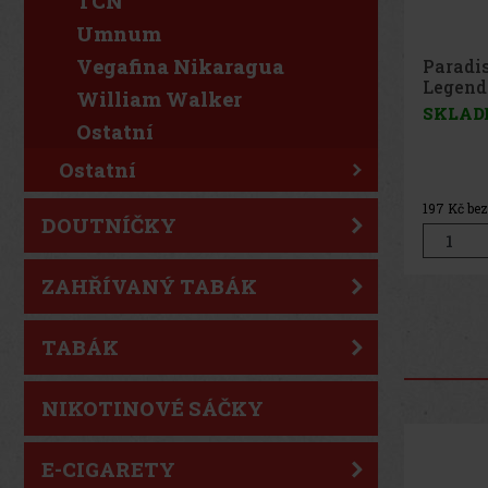
TCN
Umnum
Vegafina Nikaragua
Paradi
Robust
William Walker
SKLAD
Ostatní
Ostatní
197
Kč be
DOUTNÍČKY
ZAHŘÍVANÝ TABÁK
TABÁK
NIKOTINOVÉ SÁČKY
E-CIGARETY