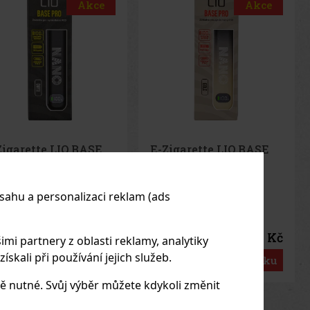
Akce
Akce
Zigarette LIO BASE
Alec Bradley Prensado
O - Gold
Robusto 1/24
LADEM
(2 ks)
SKLADEM
(> 5 ks)
sahu a personalizaci reklam (ads
75 Kč
198 Kč
imi partnery z oblasti reklamy, analytiky
č bez DPH
164
Kč bez DPH
skali při používání jejich služeb.
Do košíku
Do košíku
ě nutné. Svůj výběr můžete kdykoli změnit
us
Next