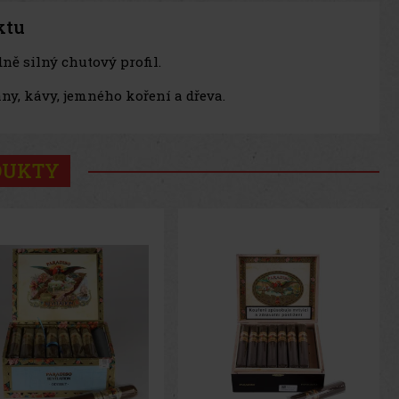
ktu
dně silný chutový profil.
ny, kávy, jemného koření a dřeva.
DUKTY