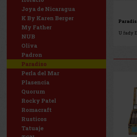
Joya de Nicaragua
K By Karen Berger
Paradis
My Father
U řady 
NUB
Oliva
Padron
Paradiso
Perla del Mar
Plasencia
Quorum
Rocky Patel
Romacraft
Rusticos
Tatuaje