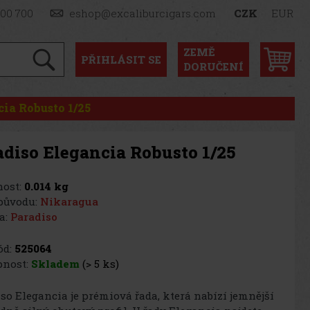
900 700
eshop@excaliburcigars.com
CZK
EUR
ZEMĚ
PŘIHLÁSIT
SE
DORUČENÍ
ia Robusto 1/25
adiso Elegancia Robusto 1/25
ost:
0.014 kg
původu:
Nikaragua
a:
Paradiso
d:
525064
nost:
Skladem
(> 5 ks)
so Elegancia je prémiová řada, která nabízí jemnější