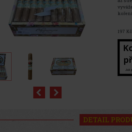
až stř
vyváže
koření
197 Kč
DETAIL PRO