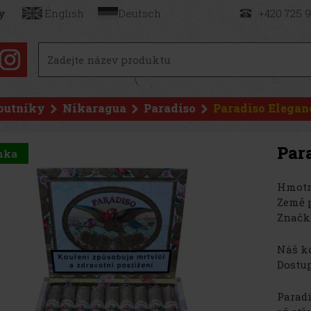
y
English
Deutsch
+420 725 
outníky
Nikaragua
Paradiso
Paradiso Eleganc
Par
nka
Hmotn
Země 
Značk
Náš kó
Dostup
Paradi