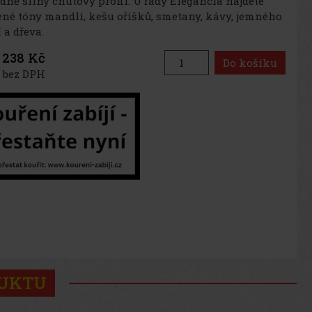
edně silný chutový profil. U řady Elegancia najdete
né tóny mandlí, kešu oříšků, smetany, kávy, jemného
 a dřeva.
238 Kč
Do košíku
 bez DPH
DUKTU