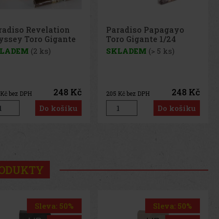
radiso Papagayo
Paradiso Quintessence
ro Gigante 1/24
Robusto 1/24
LADEM
(> 5 ks)
SKLADEM
(> 5 ks)
248 Kč
213 Kč
Kč bez DPH
176
Kč bez DPH
Do košíku
Do košíku
us
Next
RODUKTY
Sleva: 50%
Sleva: 20%