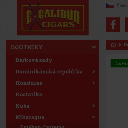
Česk
D
DOUTNÍKY
Dárkové sady
Novi
Dominikánská republika
Honduras
Kostarika
Kuba
Nikaragua
Esteban Carreras