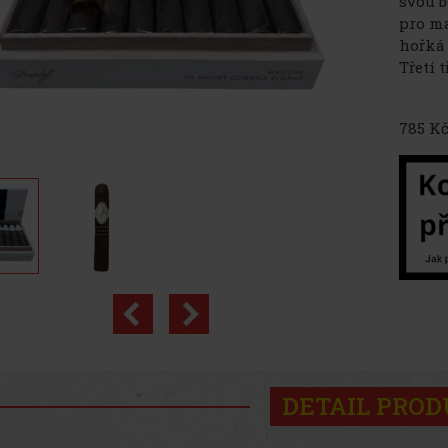
svou b
pro ma
hořká 
Třetí tř
785 Kč
DETAIL PRO