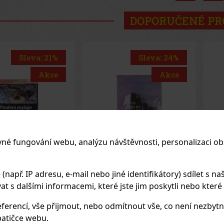
DOPORUČENÉ P
Sleva: 24%
Sleva: 50%
Akce
Akce
vné fungování webu, analýzu návštěvnosti, personalizaci ob
apř. IP adresu, e-mail nebo jiné identifikátory) sdílet s naš
e Nicaragua
E-Zigarette LIO BASE
E-
 s dalšími informacemi, které jste jim poskytli nebo které zí
de Cinco
PRO - Onyx
PR
 - 4 ks
EM
(2 ks)
SKLADEM
(5 ks)
SK
ferencí, vše přijmout, nebo odmítnout vše, co není nezbytn
atičce webu.