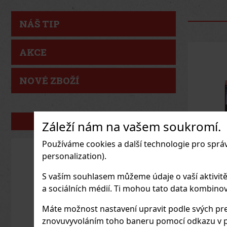
NÁŠ TIP
AKCE
NOVÉ ZBOŽÍ
PORTFOLIO
Záleží nám na vašem soukromí.
Používáme cookies a další technologie pro sprá
personalization).
S vaším souhlasem můžeme údaje o vaší aktivitě (n
Joya d
a sociálních médií. Ti mohou tato data kombinovat
Cinco 
Sampler
SKLAD
Máte možnost nastavení upravit podle svých pre
znovuvyvoláním toho baneru pomocí odkazu v p