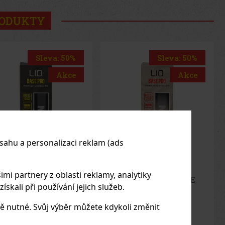
RODUKTY
Sleva: 50%
Sleva: 20%
Akce
Akce
sahu a personalizaci reklam (ads
imi partnery z oblasti reklamy, analytiky
Zigarette LIO BASE
Alec Bradley Prensado
skali při používání jejich služeb.
O - Gold
Robusto 1/24
LADEM
(2 ks)
SKLADEM
(> 5 ks)
ě nutné. Svůj výběr můžete kdykoli změnit