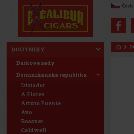
Česk
D
DOUTNÍKY
Dárkové sady
Dominikánská republika
Dictador
A.Flores
Arturo Fuente
Avo
Bossner
Caldwell