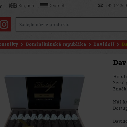
y
English
Deutsch
+420 725 
outníky
Dominikánská republika
Davidoff
Da
Dav
Hmotn
Země 
Značk
Náš kó
Dostup
Davido