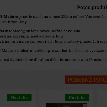
Popis produ
ff Maduro
je série uvedena v roce 2024 a osloví Vás svou 
ro krycí listy.
řetina:
ořechy, sušené ovoce, hořká čokoláda
řetina:
smetana, med a dřevité tóny
etina:
Intenzivnější, zemitější tóny s doteky pražených o
f Maduro je ideální volbou pro znalce, kteří ocení vyvážen
ist má dvojnásobně dlouhou dobu fermentace a to 16 měsíců,
PODOBNÉ PRO
Novinka