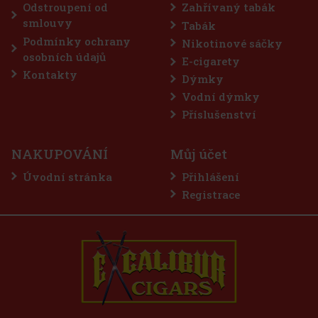
Odstroupení od
Zahřívaný tabák
75 Kč
smlouvy
Tabák
Do košíku
Podmínky ochrany
Nikotinové sáčky
osobních údajů
E-cigarety
Kontakty
Dýmky
Sleva: 50%
Vodní dýmky
Akce
Příslušenství
NAKUPOVÁNÍ
Můj účet
Úvodní stránka
Přihlášení
Registrace