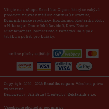
75 Kč
Vítejte na e-shopu Excalibur Cigars, který se zabývá
prodejem nejkvalitnějších doutníků z Brazílie,
Do košíku
Dominikánské republiky, Hondurasu, Kostariky, Kuby
a Nikaragui. Doutníčků Davidoff, Drew Estate,
Guantanamera, Monecristo a Partagas. Dále pak
tabáku a potřeb pro kuřáky.
online platby zajišťuje:
Copyright 2020 - 2026
Excaliburcigars
. Všechna práva
vyhrazena.
Designed by:
Jiří Brda
| Created by:
Reklalink s.r.o.
Všeobecné obchodní podmínky