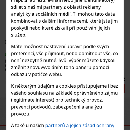
(např. IP adresu, e-mail nebo jiné identifikátory)
sdílet s našimi partnery z oblasti reklamy,
analytiky a sociálních médií. Ti mohou tato data
kombinovat s dalšími informacemi, které jste jim
poskytli nebo které získali při používání jejich
služeb.
 1/20
Máte možnost nastavení upravit podle svých
preferencí, vše přijmout, nebo odmítnout vše, co
není nezbytně nutné. Svůj výběr můžete kdykoli
milovníkem -
 v sobě obsahuje
změnit znovuvyvoláním toho baneru pomocí
hy. Směs použitá v
rozmanitá j
odkazu v patičce webu.
850 Kč
K některým údajům a cookies přistupujeme i bez
Do košíku
vašeho souhlasu na základě oprávněného zájmu
(legitimate interest) pro technický provoz,
Previous
Next
prevenci podvodů, zabezpečení a analýzu
Novinka
provozu.
DOPORUČENÉ PRODUKTY
A také u našich
partnerů a jejich zásad ochrany