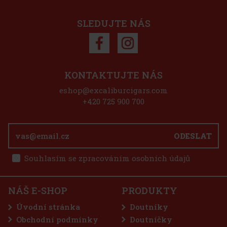
Do košíku
SLEDUJTE NÁS
Sleva: 50%
Akce
KONTAKTUJTE NÁS
eshop@excaliburcigars.com
+420 725 900 700
osloví Vás svou
ODESLAT
ckou pro maduro
hořká čokoláda
etina:
Souhlasím se zpracováním osobních údajů
950 Kč
Do košíku
NÁŠ E-SHOP
PRODUKTY
Úvodní stránka
Doutníky
Obchodní podmínky
Doutníčky