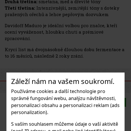
Druhá třetina:
smetana, med a dřevité tóny
Třetí třetina:
Intenzivnější, zemitější tóny s doteky
pražených ořechů a lehce pepřovým dozvukem
Davidoff Maduro je ideální volbou pro znalce, kteří
ocení vyváženost, hloubku chuti a prémiové
zpracování.
Krycí list má dvojnásobně dlouhou dobu fermentace a
to 16 měsíců, následně 2 roky zrání.
Záleží nám na vašem soukromí.
PODOBNÉ PRODUKTY
Používáme cookies a další technologie pro
správné fungování webu, analýzu návštěvnosti,
Novinka
personalizaci obsahu a personalizaci reklam (ads
personalization).
S vaším souhlasem můžeme údaje o vaší aktivitě