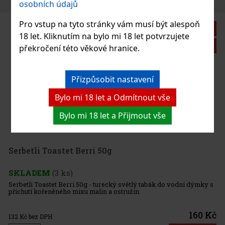
osobních údajů
Pro vstup na tyto stránky vám musí být alespoň
Sleva: 21%
18 let. Kliknutím na bylo mi 18 let potvrzujete
Akce
překročení této věkové hranice.
Přizpůsobit nastavení
chill 1/20
Bylo mi 18 let a Odmítnout vše
Bylo mi 18 let a Přijmout vše
milovníkem -
 v sobě obsahuje
hy. Směs použitá v
rozmanitá j
850 Kč
Do košíku
k do vodní dýmky s
160 Kč