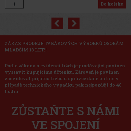
Do košíku
Previous
Next
Sleva: 24%
Akce
ZÁKAZ PRODEJE TABÁKOVÝCH VÝROBKŮ OSOBÁM
MLADŠÍM 18 LET!!!
Podle zákona o evidenci tržeb je prodávající povinen
vystavit kupujícímu účtenku. Zároveň je povinen
osloví Vás svou
ckou pro maduro
zaevidovat přijatou tržbu u správce daně online v
hořká čokoláda
případě technického výpadku pak nejpozději do 48
etina:
1 175 Kč
hodin.
mpler - 4 ks
Do košíku
ZŮSTAŇTE S NÁMI
VE SPOJENÍ
1 125 Kč