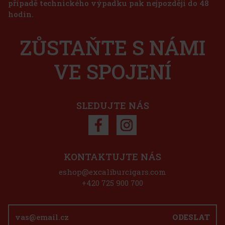
případě technického výpadku pak nejpozději do 48
ě plný profil s tóny cedru, ořechů a náznakem pří
238 Kč
hodin.
caragua Cinco de Cinco Sampler - 4 ks
Do košíku
ZŮSTAŇTE S NÁMI
2 ks)
VE SPOJENÍ
1 125 Kč
Do košíku
SLEDUJTE NÁS
Sleva: 50%
Akce
KONTAKTUJTE NÁS
eshop@excaliburcigars.com
rreras 4 Count Humi Pack Toro - 4 ks
+420 725 900 700
> 5 ks)
rý obsahuje Esteban Carerras: Mr. Brownstone Toro
ODESLAT
výraznost s nádechem cedru a kořením. Cashmere