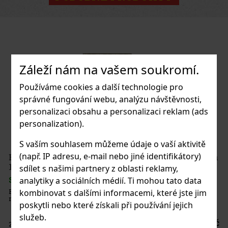
Záleží nám na vašem soukromí.
Používáme cookies a další technologie pro
správné fungování webu, analýzu návštěvnosti,
personalizaci obsahu a personalizaci reklam (ads
personalization).
S vaším souhlasem můžeme údaje o vaší aktivitě
(např. IP adresu, e-mail nebo jiné identifikátory)
rreras Mr. Brownstone Natural Sesenta
sdílet s našimi partnery z oblasti reklamy,
> 5 ks)
analytiky a sociálních médií. Ti mohou tato data
ras Mr. Brownstone nabízí zemitou výraznost s
kombinovat s dalšími informacemi, které jste jim
u a kořením.
poskytli nebo které získali při používání jejich
služeb.
268 Kč