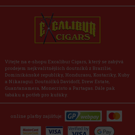
e LIO BASE PRO - Gold
2 ks)
75 Kč
Vítejte na e-shopu Excalibur Cigars, který se zabývá
prodejem nejkvalitnějších doutníků z Brazílie,
Do košíku
Dominikánské republiky, Hondurasu, Kostariky, Kuby
a Nikaragui. Doutníčků Davidoff, Drew Estate,
Guantanamera, Monecristo a Partagas. Dále pak
tabáku a potřeb pro kuřáky.
online platby zajišťuje: