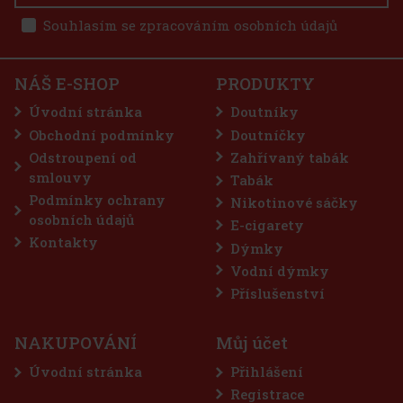
nou, hladkou a krémovou chuť. Dictador´s Hand Toro
 kávy, zemitosti a cedrového dřeva. Hell Cat
Souhlasím se zpracováním osobních údajů
775 Kč
e LIO BASE PRO - Onyx
Do košíku
NÁŠ E-SHOP
PRODUKTY
5 ks)
Úvodní stránka
Doutníky
Obchodní podmínky
Doutníčky
Odstroupení od
Zahřívaný tabák
75 Kč
smlouvy
Tabák
Do košíku
Podmínky ochrany
Nikotinové sáčky
osobních údajů
E-cigarety
Kontakty
Dýmky
Sleva: 50%
Vodní dýmky
Akce
Příslušenství
NAKUPOVÁNÍ
Můj účet
Úvodní stránka
Přihlášení
Registrace