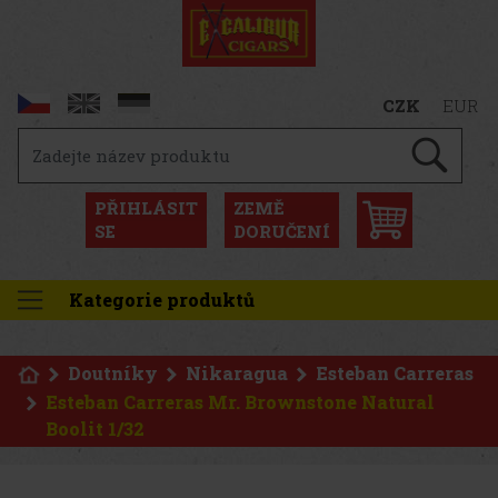
CZK
EUR
PŘIHLÁSIT
ZEMĚ
SE
DORUČENÍ
Kategorie produktů
Doutníky
Nikaragua
Esteban Carreras
Esteban Carreras Mr. Brownstone Natural
Boolit 1/32