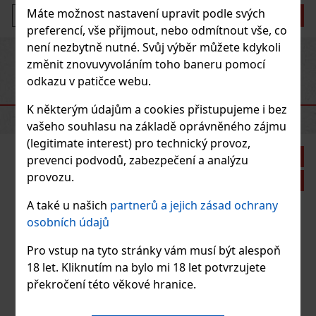
Máte možnost nastavení upravit podle svých
Do košíku
preferencí, vše přijmout, nebo odmítnout vše, co
není nezbytně nutné. Svůj výběr můžete kdykoli
Previous
Next
změnit znovuvyvoláním toho baneru pomocí
odkazu v patičce webu.
DOPORUČENÉ PRODUKTY
K některým údajům a cookies přistupujeme i bez
vašeho souhlasu na základě oprávněného zájmu
(legitimate interest) pro technický provoz,
Sleva: 21%
prevenci podvodů, zabezpečení a analýzu
provozu.
Akce
A také u našich
partnerů a jejich zásad ochrany
osobních údajů
rreras Mr. Brownstone Natural Chuchy
Pro vstup na tyto stránky vám musí být alespoň
> 5 ks)
18 let. Kliknutím na bylo mi 18 let potvrzujete
ras Mr. Brownstone nabízí zemitou výraznost s
překročení této věkové hranice.
u a kořením.