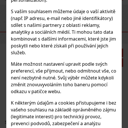
personalization).
S vaším souhlasem můžeme údaje o vaší aktivitě
Previous
Next
(např. IP adresu, e-mail nebo jiné identifikátory)
sdílet s našimi partnery z oblasti reklamy,
DOPORUČENÉ PRODUKTY
analytiky a sociálních médií. Ti mohou tato data
kombinovat s dalšími informacemi, které jste jim
poskytli nebo které získali při používání jejich
služeb.
Sleva: 21%
Akce
Máte možnost nastavení upravit podle svých
preferencí, vše přijmout, nebo odmítnout vše, co
není nezbytně nutné. Svůj výběr můžete kdykoli
Zino pouzdro XL-2 šedo/azurová kůže
změnit znovuvyvoláním toho baneru pomocí
odkazu v patičce webu.
SKLADEM
(1 ks)
K některým údajům a cookies přistupujeme i bez
vašeho souhlasu na základě oprávněného zájmu
(legitimate interest) pro technický provoz,
1 125 Kč
930
Kč bez DPH
Serbetli Toastet Berri 50g
prevenci podvodů, zabezpečení a analýzu