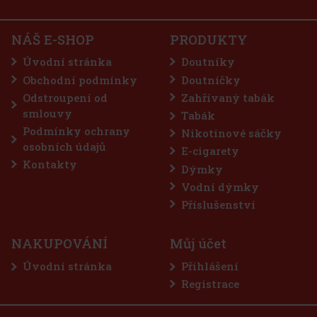
1 975 Kč
1 632
Kč bez DPH
E-Zigarette LIO BASE PRO - Onyx
Do košíku
NÁŠ E-SHOP
PRODUKTY
SKLADEM
(5 ks)
Úvodní stránka
Doutníky
Obchodní podmínky
Doutníčky
Odstroupení od
Zahřívaný tabák
75 Kč
62
Kč bez DPH
smlouvy
Tabák
Do košíku
Podmínky ochrany
Nikotinové sáčky
osobních údajů
E-cigarety
Kontakty
Dýmky
Sleva: 50%
Vodní dýmky
Akce
Příslušenství
NAKUPOVÁNÍ
Můj účet
Úvodní stránka
Přihlášení
Registrace