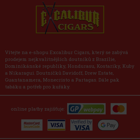
E-Zigarette LIO BASE PRO - Gold
SKLADEM
(2 ks)
75 Kč
62
Kč bez DPH
Vítejte na e-shopu Excalibur Cigars, který se zabývá
prodejem nejkvalitnějších doutníků z Brazílie,
Do košíku
Dominikánské republiky, Hondurasu, Kostariky, Kuby
a Nikaragui. Doutníčků Davidoff, Drew Estate,
Guantanamera, Monecristo a Partagas. Dále pak
tabáku a potřeb pro kuřáky.
online platby zajišťuje: