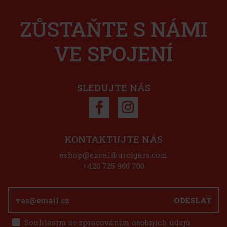
Do košíku
ZŮSTAŇTE S NÁMI
SKLADEM
(2 ks)
VE SPOJENÍ
1 125 Kč
930
Kč bez DPH
Do košíku
SLEDUJTE NÁS
Sleva: 50%
Akce
KONTAKTUJTE NÁS
eshop@excaliburcigars.com
Zino pouzdro ZS2 Z-Coll. L2
+420 725 900 700
SKLADEM
(4 ks)
ODESLAT
Souhlasím se zpracováním osobních údajů