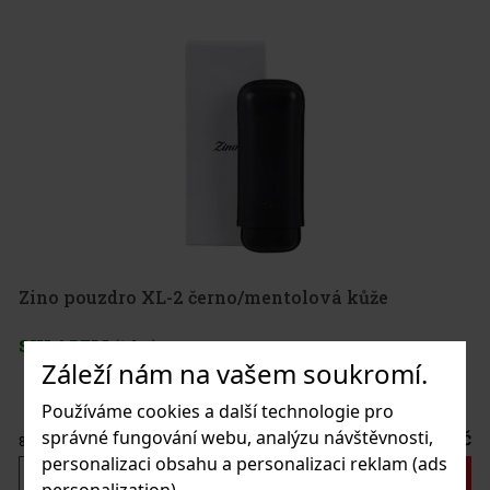
Zino pouzdro XL-2 černo/mentolová kůže
SKLADEM
(1 ks)
Záleží nám na vašem soukromí.
Používáme cookies a další technologie pro
975 Kč
správné fungování webu, analýzu návštěvnosti,
806
Kč bez DPH
personalizaci obsahu a personalizaci reklam (ads
Do košíku