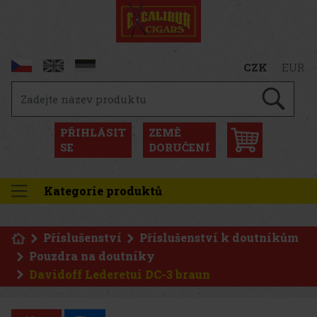
CZK
EUR
PŘIHLÁSIT
ZEMĚ
SE
DORUČENÍ
Kategorie produktů
Příslušenství
Příslušenství k doutníkům
Pouzdra na doutníky
Davidoff Lederetui DC-3 braun