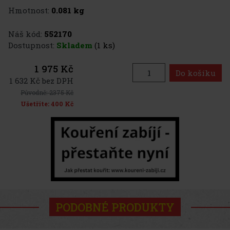
Hmotnost:
0.081 kg
Náš kód:
552170
Dostupnost:
Skladem
(1 ks)
1 975 Kč
Do košíku
1 632 Kč bez DPH
Původně:
2375 Kč
Ušetříte:
400 Kč
PODOBNÉ PRODUKTY