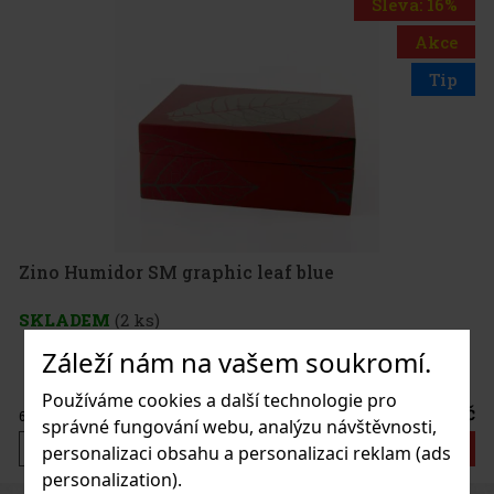
Sleva: 16%
Akce
Tip
Zino Humidor SM graphic leaf blue
SKLADEM
(2 ks)
Záleží nám na vašem soukromí.
Používáme cookies a další technologie pro
8 225 Kč
6 798
Kč bez DPH
správné fungování webu, analýzu návštěvnosti,
Do košíku
personalizaci obsahu a personalizaci reklam (ads
personalization).