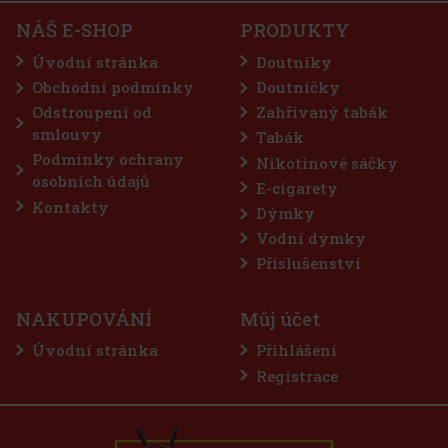
Do košíku
NÁŠ E-SHOP
PRODUKTY
SKLADEM
(5 ks)
Úvodní stránka
Doutníky
Obchodní podmínky
Doutníčky
Odstroupení od
Zahřívaný tabák
75 Kč
62
Kč bez DPH
smlouvy
Tabák
Do košíku
Podmínky ochrany
Nikotinové sáčky
osobních údajů
E-cigarety
Kontakty
Dýmky
Sleva: 50%
Vodní dýmky
Akce
Příslušenství
NAKUPOVÁNÍ
Můj účet
Úvodní stránka
Přihlášení
Registrace