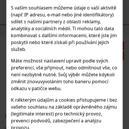
Previous
Next
S vaším souhlasem můžeme údaje o vaší aktivitě
(např. IP adresu, e-mail nebo jiné identifikátory)
sdílet s našimi partnery z oblasti reklamy,
DOPORUČENÉ PRODUKTY
analytiky a sociálních médií. Ti mohou tato data
kombinovat s dalšími informacemi, které jste jim
poskytli nebo které získali při používání jejich
Sleva: 21%
služeb.
Akce
Máte možnost nastavení upravit podle svých
preferencí, vše přijmout, nebo odmítnout vše, co
není nezbytně nutné. Svůj výběr můžete kdykoli
Zino Humidor SM graphic leaf red
změnit znovuvyvoláním toho baneru pomocí
odkazu v patičce webu.
SKLADEM
(5 ks)
K některým údajům a cookies přistupujeme i bez
vašeho souhlasu na základě oprávněného zájmu
6 925 Kč
(legitimate interest) pro technický provoz,
5 723
Kč bez DPH
Serbetli Toastet Berri 50g
prevenci podvodů, zabezpečení a analýzu
Do košíku
provozu.
SKLADEM
(3 ks)