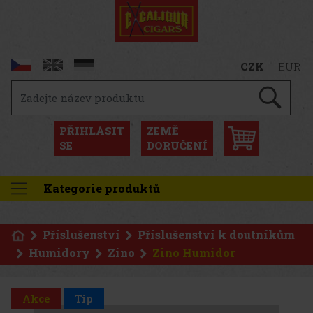
CZK
EUR
PŘIHLÁSIT
ZEMĚ
SE
DORUČENÍ
Kategorie produktů
Příslušenství
Příslušenství k doutníkům
Humidory
Zino
Zino Humidor
Akce
Tip