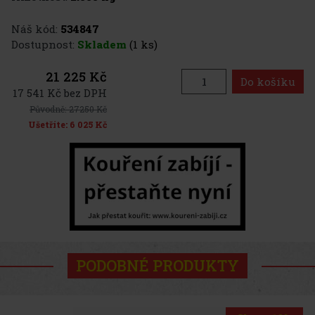
Náš kód:
534847
Dostupnost:
Skladem
(1 ks)
21 225 Kč
Do košíku
17 541 Kč bez DPH
Původně:
27250 Kč
Ušetříte:
6 025 Kč
PODOBNÉ PRODUKTY