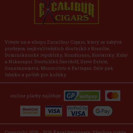
E-Zigarette LIO BASE PRO - Gold
SKLADEM
(2 ks)
75 Kč
62
Kč bez DPH
Vítejte na e-shopu Excalibur Cigars, který se zabývá
prodejem nejkvalitnějších doutníků z Brazílie,
Do košíku
Dominikánské republiky, Hondurasu, Kostariky, Kuby
a Nikaragui. Doutníčků Davidoff, Drew Estate,
Guantanamera, Monecristo a Partagas. Dále pak
tabáku a potřeb pro kuřáky.
online platby zajišťuje:
Copyright 2020 - 2026
Excaliburcigars
. Všechna práva