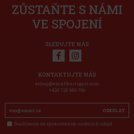
ZŮSTAŇTE S NÁMI
SKLADEM
(2 ks)
Sleva: 21%
VE SPOJENÍ
Akce
1 125 Kč
930
Kč bez DPH
Tip
Do košíku
SLEDUJTE NÁS
Sleva: 50%
Akce
KONTAKTUJTE NÁS
eshop@excaliburcigars.com
Zino Humidor
+420 725 900 700
SKLADEM
(1 ks)
ODESLAT
Souhlasím se zpracováním osobních údajů
9 225 Kč
7 624
Kč bez DPH
E-Zigarette LIO BASE PRO - Onyx