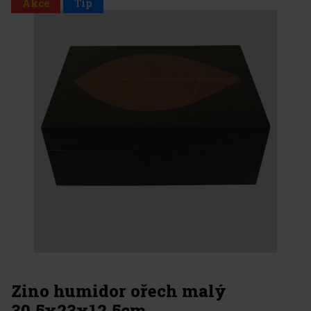
Akce
Tip
Zino humidor ořech malý
30,5x23x12,5cm