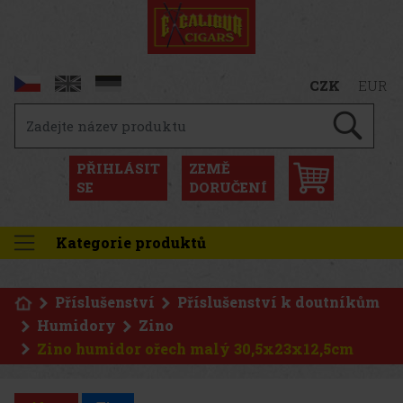
CZK
EUR
PŘIHLÁSIT
ZEMĚ
SE
DORUČENÍ
Kategorie produktů
Příslušenství
Příslušenství k doutníkům
Humidory
Zino
Zino humidor ořech malý 30,5x23x12,5cm