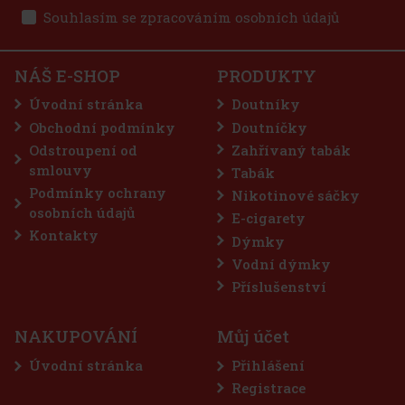
Souhlasím se zpracováním osobních údajů
9 225 Kč
7 624
Kč bez DPH
E-Zigarette LIO BASE PRO - Onyx
Do košíku
NÁŠ E-SHOP
PRODUKTY
SKLADEM
(5 ks)
Úvodní stránka
Doutníky
Obchodní podmínky
Doutníčky
Odstroupení od
Zahřívaný tabák
75 Kč
62
Kč bez DPH
smlouvy
Tabák
Do košíku
Podmínky ochrany
Nikotinové sáčky
osobních údajů
E-cigarety
Kontakty
Dýmky
Sleva: 50%
Vodní dýmky
Akce
Příslušenství
NAKUPOVÁNÍ
Můj účet
Úvodní stránka
Přihlášení
Registrace