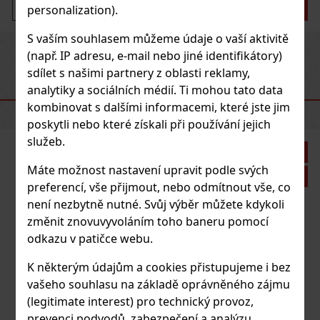
Do košíku
personalization).
S vaším souhlasem můžeme údaje o vaší aktivitě
Previous
Next
(např. IP adresu, e-mail nebo jiné identifikátory)
sdílet s našimi partnery z oblasti reklamy,
analytiky a sociálních médií. Ti mohou tato data
DOPORUČENÉ PRODUKTY
kombinovat s dalšími informacemi, které jste jim
poskytli nebo které získali při používání jejich
služeb.
Sleva: 21%
Máte možnost nastavení upravit podle svých
Akce
preferencí, vše přijmout, nebo odmítnout vše, co
není nezbytně nutné. Svůj výběr můžete kdykoli
změnit znovuvyvoláním toho baneru pomocí
Zino Humidor SM graphic leaf red
odkazu v patičce webu.
SKLADEM
(5 ks)
K některým údajům a cookies přistupujeme i bez
vašeho souhlasu na základě oprávněného zájmu
(legitimate interest) pro technický provoz,
6 925 Kč
prevenci podvodů, zabezpečení a analýzu