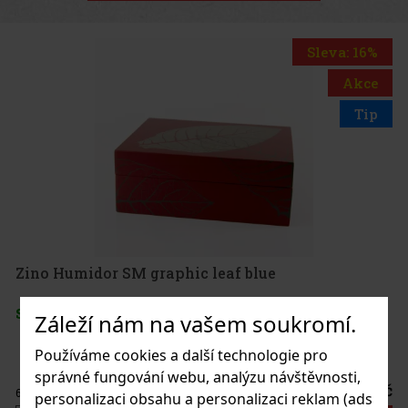
Sleva: 16%
Akce
Tip
Zino Humidor SM graphic leaf blue
SKLADEM
(2 ks)
Záleží nám na vašem soukromí.
Používáme cookies a další technologie pro
správné fungování webu, analýzu návštěvnosti,
8 225 Kč
6 798
Kč bez DPH
personalizaci obsahu a personalizaci reklam (ads