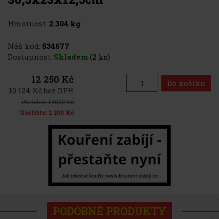
Hmotnost:
2.304 kg
Náš kód:
534677
Dostupnost:
Skladem
(2 ks)
12 250 Kč
Do košíku
10 124 Kč bez DPH
Původně:
14500 Kč
Ušetříte:
2 250 Kč
PODOBNÉ PRODUKTY