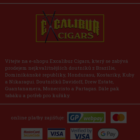
E-Zigarette LIO BASE PRO - Gold
SKLADEM
(2 ks)
75 Kč
62
Kč bez DPH
Vítejte na e-shopu Excalibur Cigars, který se zabývá
prodejem nejkvalitnějších doutníků z Brazílie,
Do košíku
Dominikánské republiky, Hondurasu, Kostariky, Kuby
a Nikaragui. Doutníčků Davidoff, Drew Estate,
Guantanamera, Monecristo a Partagas. Dále pak
tabáku a potřeb pro kuřáky.
online platby zajišťuje: