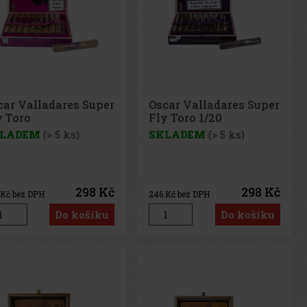
car Valladares Super
Oscar Valladares Super
y Toro
Fly Toro 1/20
nnecticut1/20
LADEM
(> 5 ks)
SKLADEM
(> 5 ks)
298 Kč
298 Kč
Kč bez DPH
246
Kč bez DPH
Do košíku
Do košíku