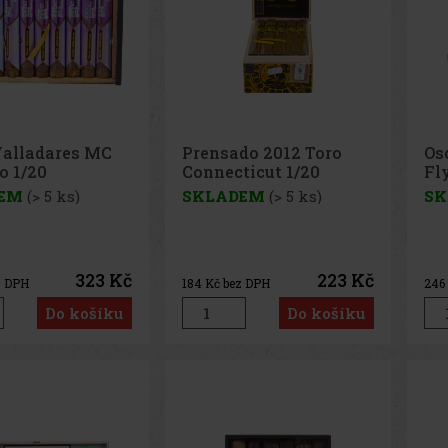
Valladares MC
Prensado 2012 Toro
Os
o 1/20
Connecticut 1/20
Fl
Co
EM
(> 5 ks)
SKLADEM
(> 5 ks)
SK
323 Kč
223 Kč
z DPH
184
Kč bez DPH
246
Do košíku
Do košíku