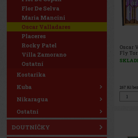
Flor De Selva
Maria Mancini
Oscar Valladares
Placeres
Rocky Patel
Oscar 
Fly Tor
Villa Zamorano
SKLAD
Ostatní
Kostarika
Kuba
267
Kč be
Nikaragua
Ostatní
DOUTNÍČKY