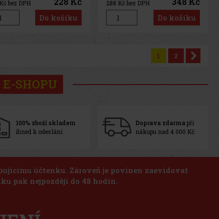
228 Kč
348 Kč
Kč bez DPH
288
Kč bez DPH
Do košíku
Do košíku
1
2
 E-SHOPU
100% zboží skladem
Doprava zdarma
při
ihned k odeslání
nákupu nad 4 000 Kč
upujícímu účtenku. Zároveň je povinen zaevidovat
ku pak nejpozději do 48 hodin.