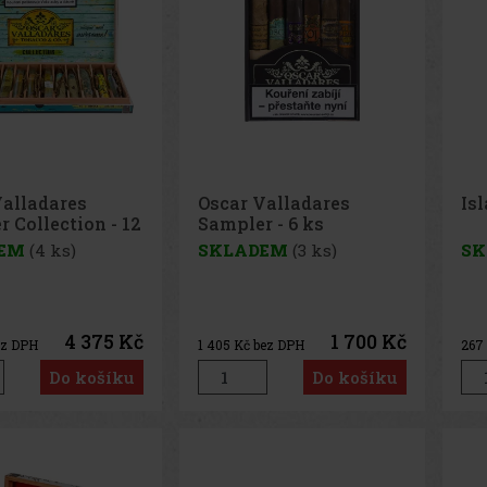
Valladares
Oscar Valladares
Is
 Collection - 12
Sampler - 6 ks
EM
(4 ks)
SKLADEM
(3 ks)
SK
4 375 Kč
1 700 Kč
ez DPH
1 405
Kč bez DPH
267
Do košíku
Do košíku