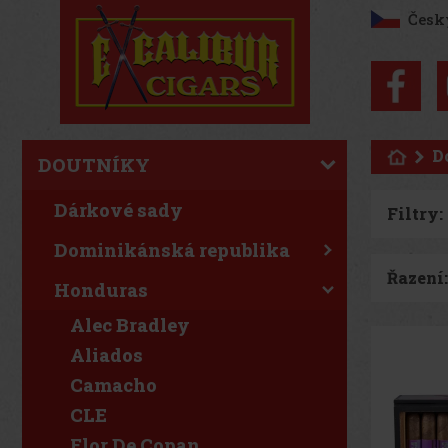
Česk
D
DOUTNÍKY
Dárkové sady
Filtry:
Dominikánská republika
Řazení:
Honduras
Alec Bradley
Aliados
Camacho
CLE
Flor De Copan