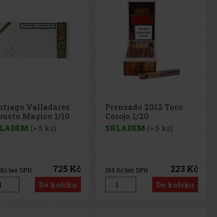
ntiago Valladares
Prensado 2012 Toro
busto Magico 1/10
Corojo 1/20
LADEM
(> 5 ks)
SKLADEM
(> 5 ks)
725 Kč
223 Kč
Kč bez DPH
184
Kč bez DPH
Do košíku
Do košíku