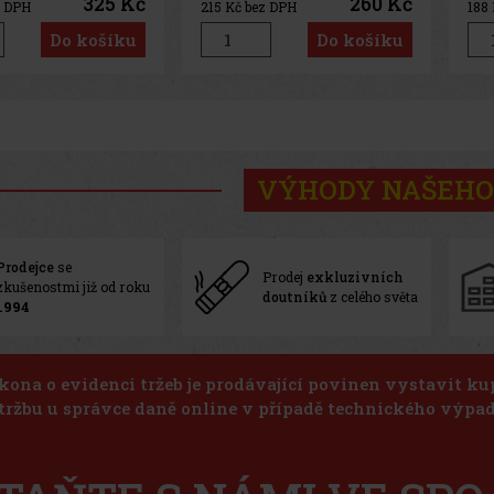
325 Kč
260 Kč
z DPH
215
Kč bez DPH
188
Do košíku
Do košíku
VÝHODY NAŠEHO
Prodejce
se
Prodej
exkluzivních
zkušenostmi již od roku
doutníků
z celého světa
1994
kona o evidenci tržeb je prodávající povinen vystavit k
 tržbu u správce daně online v případě technického výpad