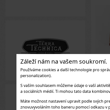
Záleží nám na vašem soukromí.
Leaf b
- 4 ks
Používáme cookies a další technologie pro sprá
SKLAD
personalization).
S vaším souhlasem můžeme údaje o vaší aktivitě (n
a sociálních médií. Ti mohou tato data kombinovat
1 136
Kč b
Máte možnost nastavení upravit podle svých pre
znovuvyvoláním toho baneru pomocí odkazu v p