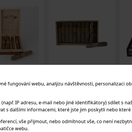
y Oscar Sampler
Raw Dog 1/50
Os
Sa
vné fungování webu, analýzu návštěvnosti, personalizaci ob
EM
(2 ks)
SKLADEM
(> 5 ks)
SK
apř. IP adresu, e-mail nebo jiné identifikátory) sdílet s naš
 s dalšími informacemi, které jste jim poskytli nebo které zí
1 375 Kč
233 Kč
ez DPH
193
Kč bez DPH
391
ferencí, vše přijmout, nebo odmítnout vše, co není nezbytn
Do košíku
Do košíku
atičce webu.