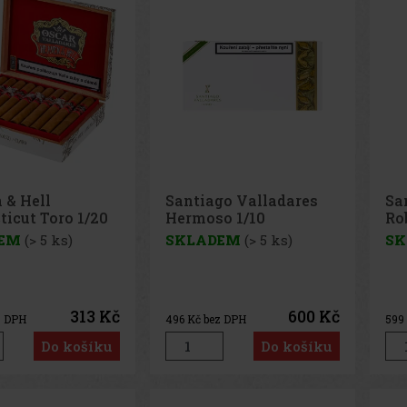
 & Hell
Santiago Valladares
Sa
icut Toro 1/20
Hermoso 1/10
Ro
EM
(> 5 ks)
SKLADEM
(> 5 ks)
SK
313 Kč
600 Kč
z DPH
496
Kč bez DPH
599
Do košíku
Do košíku