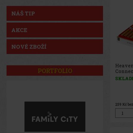
NÁŠ TIP
AKCE
NOVÉ ZBOŽÍ
Heaven
PORTFOLIO
Connect
SKLAD
259
Kč be