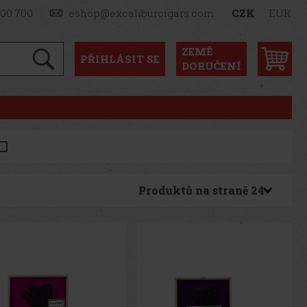
900 700
eshop@excaliburcigars.com
CZK
EUR
ZEMĚ
PŘIHLÁSIT
SE
DORUČENÍ
Produktů na straně