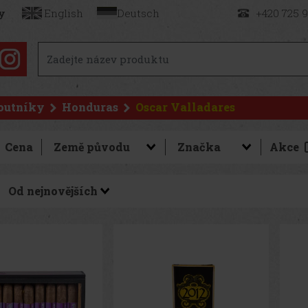
y
English
Deutsch
+420 725 
outníky
Honduras
Oscar Valladares
Cena
Akce