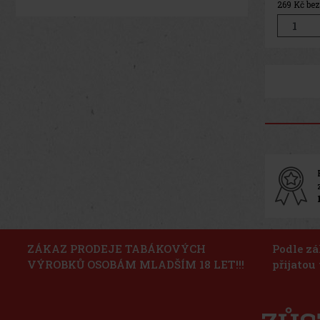
269
Kč be
ZÁKAZ PRODEJE TABÁKOVÝCH
Podle zá
VÝROBKŮ OSOBÁM MLADŠÍM 18 LET!!!
přijatou