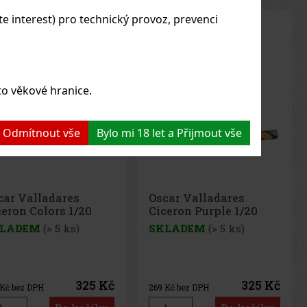
 interest) pro technický provoz, prevenci
to věkové hranice.
 a Odmítnout vše
Bylo mi 18 let a Přijmout vše
car Valladares
Oscar Valladares
ceron Colors 1/20
Ciceron Purple 1/20
LADEM
(> 5 ks)
SKLADEM
(> 5 ks)
325 Kč
325 Kč
Kč bez DPH
269
Kč bez DPH