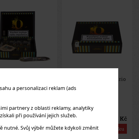
car 10th Aniversario
Oscar 10th Aniversario
lomon 1/10
Super Toro 1/10
sahu a personalizaci reklam (ads
LADEM
(> 5 ks)
SKLADEM
(5 ks)
imi partnery z oblasti reklamy, analytiky
skali při používání jejich služeb.
473 Kč
433 Kč
Kč bez DPH
358
Kč bez DPH
ě nutné. Svůj výběr můžete kdykoli změnit
Do košíku
Do košíku