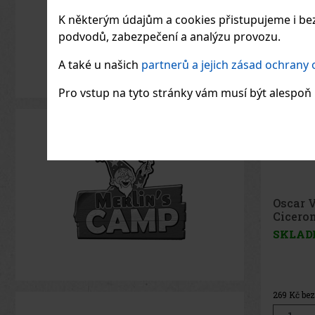
K některým údajům a cookies přistupujeme i bez
podvodů, zabezpečení a analýzu provozu.
A také u našich
partnerů a jejich zásad ochrany
Pro vstup na tyto stránky vám musí být alespoň 1
Oscar 
Ciceron
SKLAD
269
Kč be