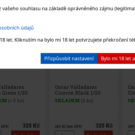
 vašeho souhlasu na základě oprávněného zájmu (legitimate
 osobních údajů
8 let. Kliknutím na bylo mi 18 let potvrzujete překročení té
Přizpůsobit nastavení
Bylo mi 18 let
Valladares
Oscar Valladares
Os
 Green 1/20
Ciceron Black 1/20
Ci
EM
(> 5 ks)
SKLADEM
(2 ks)
SK
325 Kč
325 Kč
z DPH
269
Kč bez DPH
269