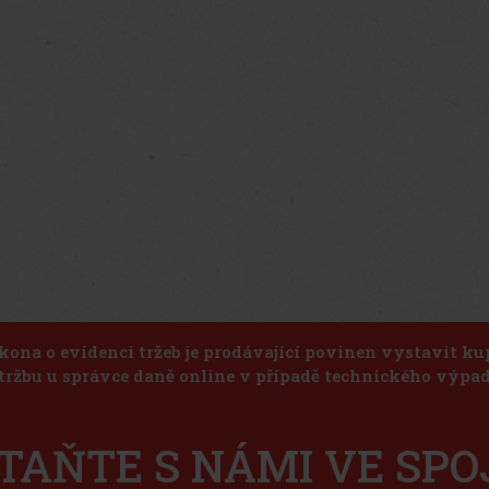
kona o evidenci tržeb je prodávající povinen vystavit k
 tržbu u správce daně online v případě technického výpad
TAŇTE S NÁMI VE SPO