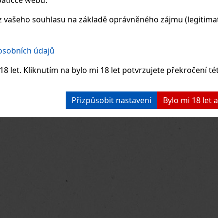
r - 4 ks
DEM
(2 ks)
SKLADEM
(5 ks)
S
 vašeho souhlasu na základě oprávněného zájmu (legitimate
 osobních údajů
1 125 Kč
75 Kč
ez DPH
62
Kč bez DPH
62
Do košíku
Do košíku
8 let. Kliknutím na bylo mi 18 let potvrzujete překročení té
Previo
Přizpůsobit nastavení
Bylo mi 18 let