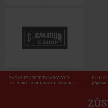
ZÁKAZ PRODEJE TABÁKOVÝCH
Podle zá
VÝROBKŮ OSOBÁM MLADŠÍM 18 LET!!!
přijatou
ZŮS