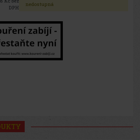
8 Kč bez
nedostupná
DPH
DUKTY