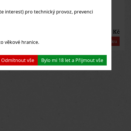
KLADEM
(2 ks)
 interest) pro technický provoz, prevenci
75 Kč
Kč bez DPH
Do košíku
to věkové hranice.
us
Next
 a Odmítnout vše
Bylo mi 18 let a Přijmout vše