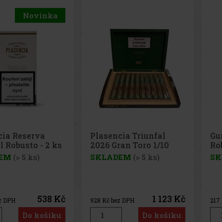
Novinka
cia Triunfal
Gurkha Heritage
Pl
ran Toro 1/10
Robusto 1/15
Si
1/
DEM
(> 5 ks)
SKLADEM
(> 5 ks)
S
1 123 Kč
263 Kč
ez DPH
217
Kč bez DPH
53
Do košíku
Do košíku