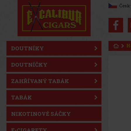
Česk
H
DOUTNÍKY
DOUTNÍČKY
ZAHŘÍVANÝ TABÁK
TABÁK
NIKOTINOVÉ SÁČKY
E-CIGARETY