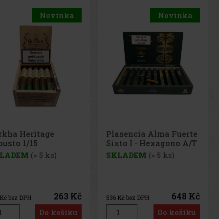
Novinka
asencia Alma Fuerte
xto I - Hexagono A/T
10
KLADEM
(> 5 ks)
648 Kč
6
Kč bez DPH
Do košíku