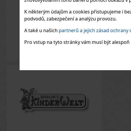
Sample
SKLADEM
(3 ks)
SKLA
K některým údajům a cookies přistupujeme i bez
Serbetli Toastet Berri 50g -
podvodů, zabezpečení a analýzu provozu.
turecký světlý tabák do vodní
dýmky s příchutí kořeněného
mixu malin a ostružin.
A také u našich
partnerů a jejich zásad ochrany
160 Kč
132
Kč bez DPH
930
Kč b
Do košíku
Pro vstup na tyto stránky vám musí být alespoň 1