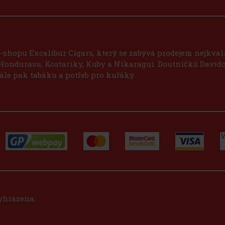
 e-shopu Excalibur Cigars, který se zabývá prodejem nejkva
 Hondurasu, Kostariky, Kuby a Nikaragui. Doutníčků Davido
ále pak tabáku a potřeb pro kuřáky.
yhrazena.