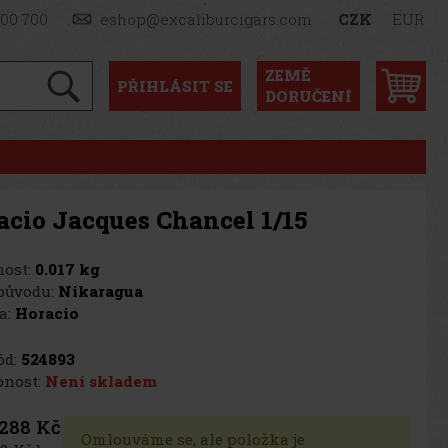
900 700
eshop@excaliburcigars.com
CZK
EUR
ZEMĚ
PŘIHLÁSIT
SE
DORUČENÍ
acio Jacques Chancel 1/15
ost:
0.017 kg
původu:
Nikaragua
a:
Horacio
d:
524893
nost:
Není skladem
288 Kč
Omlouváme se, ale položka je