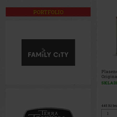
Novinka
PORTFOLIO
Plasencia Reserva
Plasen
Original Robusto - 2 ks
2026 G
SKLADEM
(> 5 ks)
SKLA
538 Kč
445
Kč bez DPH
928
Kč b
Do košíku