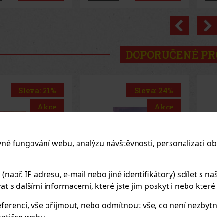
Previo
DOPORUČENÉ P
Sleva: 24%
Sleva: 50%
Akce
Akce
vné fungování webu, analýzu návštěvnosti, personalizaci ob
apř. IP adresu, e-mail nebo jiné identifikátory) sdílet s naš
 s dalšími informacemi, které jste jim poskytli nebo které zí
ferencí, vše přijmout, nebo odmítnout vše, co není nezbytn
de Nicaragua
E-Zigarette LIO BASE
E-
atičce webu.
de Cinco
PRO - Onyx
PR