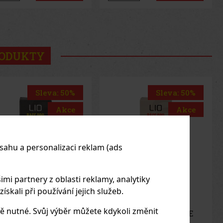
us
Next
RODUKTY
Sleva: 50%
Akce
sahu a personalizaci reklam (ads
imi partnery z oblasti reklamy, analytiky
skali při používání jejich služeb.
ě nutné. Svůj výběr můžete kdykoli změnit
Zigarette LIO BASE
O - Gold