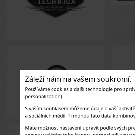
Sleva: 21%
Akce
Záleží nám na vašem soukromí.
Používáme cookies a další technologie pro sprá
personalization).
S vaším souhlasem můžeme údaje o vaší aktivitě (n
a sociálních médií. Ti mohou tato data kombinovat
Máte možnost nastavení upravit podle svých pre
Serbetli Toastet Berri
Joya 
znovuvyvoláním toho baneru pomocí odkazu v p
50g
Cinco 