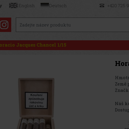
y
English
Deutsch
+420 725 
oracio Jacques Chancel 1/15
Hor
Hmotn
Země 
Značk
Náš kó
Dostup