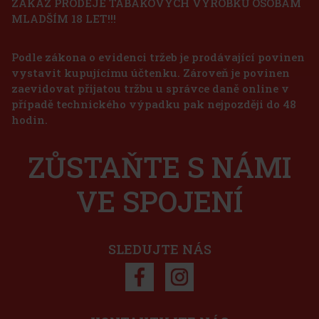
ZÁKAZ PRODEJE TABÁKOVÝCH VÝROBKŮ OSOBÁM
MLADŠÍM 18 LET!!!
Vuse Pro One Pod 1000 Kit Aqua Pepper. 18mg
Podle zákona o evidenci tržeb je prodávající povinen
SKLADEM
(> 5 ks)
vystavit kupujícímu účtenku. Zároveň je povinen
zaevidovat přijatou tržbu u správce daně online v
případě technického výpadku pak nejpozději do 48
250 Kč
hodin.
207
Kč bez DPH
Joya de Nicaragua Cinco de Cinco Sampler - 4 ks
Do košíku
ZŮSTAŇTE S NÁMI
SKLADEM
(2 ks)
VE SPOJENÍ
1 125 Kč
930
Kč bez DPH
Do košíku
SLEDUJTE NÁS
Sleva: 50%
Akce