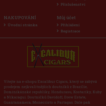
Akce
Příslušenství
NAKUPOVÁNÍ
Můj účet
Úvodní stránka
Přihlášení
Registrace
E-Zigarette LIO BASE PRO - Gold
SKLADEM
(2 ks)
75 Kč
62
Kč bez DPH
Vítejte na e-shopu Excalibur Cigars, který se zabývá
prodejem nejkvalitnějších doutníků z Brazílie,
Do košíku
Dominikánské republiky, Hondurasu, Kostariky, Kuby
a Nikaragui. Doutníčků Davidoff, Drew Estate,
Guantanamera, Monecristo a Partagas. Dále pak