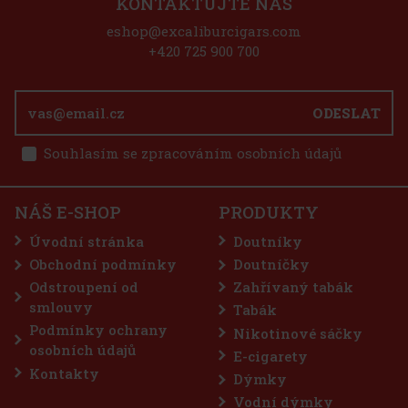
KONTAKTUJTE NÁS
eshop@excaliburcigars.com
E-Zigarette Lost Mary TAPPO Metal - baterie 750
+420 725 900 700
mAh - Dark Bronze
SKLADEM
(1 ks)
ODESLAT
Souhlasím se zpracováním osobních údajů
157 Kč
130
Kč bez DPH
E-Zigarette LIO BASE PRO - Onyx
Do košíku
NÁŠ E-SHOP
PRODUKTY
SKLADEM
(5 ks)
Úvodní stránka
Doutníky
Obchodní podmínky
Doutníčky
Odstroupení od
Zahřívaný tabák
75 Kč
62
Kč bez DPH
smlouvy
Tabák
Do košíku
Podmínky ochrany
Nikotinové sáčky
osobních údajů
E-cigarety
Kontakty
Dýmky
Sleva: 50%
Vodní dýmky