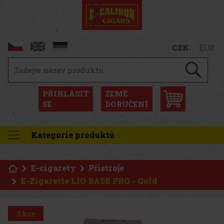
CZK
EUR
PŘIHLÁSIT
ZEMĚ
SE
DORUČENÍ
Kategorie produktů
E-cigarety
Přístroje
E-Zigarette LIO BASE PRO - Gold
Akce