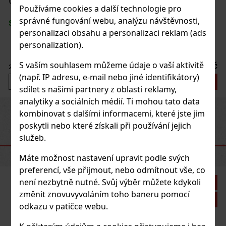
OXVA XLIM GO POD Graffiti Black
Používáme cookies a další technologie pro
správné fungování webu, analýzu návštěvnosti,
SKLADEM
(2 ks)
personalizaci obsahu a personalizaci reklam (ads
personalization).
S vaším souhlasem můžeme údaje o vaší aktivitě
275 Kč
227
Kč bez DPH
(např. IP adresu, e-mail nebo jiné identifikátory)
Do košíku
sdílet s našimi partnery z oblasti reklamy,
analytiky a sociálních médií. Ti mohou tato data
Previous
Next
kombinovat s dalšími informacemi, které jste jim
poskytli nebo které získali při používání jejich
služeb.
DOPORUČENÉ PRODUKTY
Máte možnost nastavení upravit podle svých
preferencí, vše přijmout, nebo odmítnout vše, co
není nezbytně nutné. Svůj výběr můžete kdykoli
Sleva: 21%
změnit znovuvyvoláním toho baneru pomocí
Akce
odkazu v patičce webu.