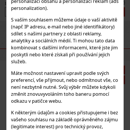
personalizaci obsahu a personalizaci reklam (ads
148 Kč
122
Kč bez DPH
personalization).
Do košíku
S vaším souhlasem můžeme údaje o vaší aktivitě
(např. IP adresu, e-mail nebo jiné identifikátory)
Previous
Next
sdílet s našimi partnery z oblasti reklamy,
analytiky a sociálních médií. Ti mohou tato data
DOPORUČENÉ PRODUKTY
kombinovat s dalšími informacemi, které jste jim
poskytli nebo které získali při používání jejich
služeb.
Sleva: 21%
Máte možnost nastavení upravit podle svých
preferencí, vše přijmout, nebo odmítnout vše, co
Akce
není nezbytně nutné. Svůj výběr můžete kdykoli
změnit znovuvyvoláním toho baneru pomocí
ZORR Krabička na cigarety PU, push open, různé
odkazu v patičce webu.
druhy
K některým údajům a cookies přistupujeme i bez
SKLADEM
(4 ks)
vašeho souhlasu na základě oprávněného zájmu
(legitimate interest) pro technický provoz,