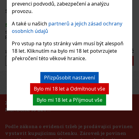
prevenci podvodů, zabezpečení a analýzu
98 Kč
81
Kč bez DPH
provozu.
Serbetli Toastet Berri 50g
Do košíku
A také u našich
partnerů a jejich zásad ochrany
SKLADEM
(3 ks)
osobních údajů
Serbetli Toastet Berri 50g - turecký světlý tabák do vodní dýmky s
příchutí kořeněného mixu malin a ostružin.
Pro vstup na tyto stránky vám musí být alespoň
160 Kč
18 let. Kliknutím na bylo mi 18 let potvrzujete
132
Kč bez DPH
překročení této věkové hranice.
Do košíku
Přizpůsobit nastavení
Previous
Next
Sleva: 24%
Bylo mi 18 let a Odmítnout vše
Akce
Bylo mi 18 let a Přijmout vše
ZÁKAZ PRODEJE TABÁKOVÝCH VÝROBKŮ OSOBÁM
MLADŠÍM 18 LET!!!
ZORR Rubber krabička na cigarety - otevírání
dotykem Standard
Podle zákona o evidenci tržeb je prodávající povinen
SKLADEM
(1 ks)
vystavit kupujícímu účtenku. Zároveň je povinen