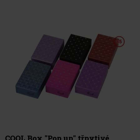
COOL Box "Pop up" třpytivé