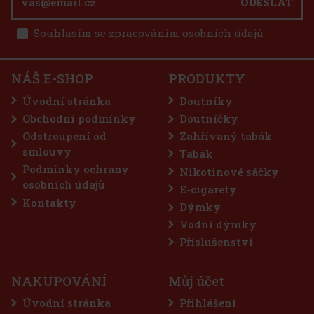
ODESLAT
Souhlasím se zpracováním osobních údajů
40 Kč
33
Kč bez DPH
E-Zigarette LIO BASE PRO - Onyx
Do košíku
NÁŠ E-SHOP
PRODUKTY
SKLADEM
(5 ks)
Úvodní stránka
Doutníky
Obchodní podmínky
Doutníčky
Odstroupení od
Zahřívaný tabák
75 Kč
62
Kč bez DPH
smlouvy
Tabák
Do košíku
Podmínky ochrany
Nikotinové sáčky
osobních údajů
E-cigarety
Kontakty
Dýmky
Sleva: 50%
Vodní dýmky
Akce
Příslušenství
NAKUPOVÁNÍ
Můj účet
Úvodní stránka
Přihlášení