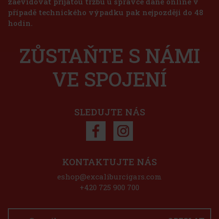
zaevidovat přijatou tržbu u správce daně online v
případě technického výpadku pak nejpozději do 48
73 Kč
hodin.
60
Kč bez DPH
Joya de Nicaragua Cinco de Cinco Sampler - 4 ks
Do košíku
ZŮSTAŇTE S NÁMI
SKLADEM
(2 ks)
VE SPOJENÍ
1 125 Kč
930
Kč bez DPH
Do košíku
SLEDUJTE NÁS
Sleva: 50%
Akce
KONTAKTUJTE NÁS
eshop@excaliburcigars.com
Krabička na cigarety "Pop up" různé barvy, 20
+420 725 900 700
ks/85 mm
SKLADEM
(> 5 ks)