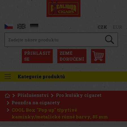
CZK
EUR
PŘIHLÁSIT
ZEMĚ
SE
DORUČENÍ
Kategorie produktů
Příslušenství
Pro kuřáky cigaret
Pouzdra na cigarety
COOL Box "Pop up" třpytivé
kamínky/metalické různé barvy, 85 mm