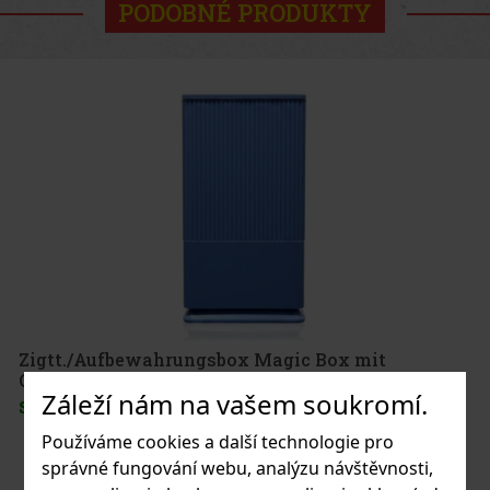
PODOBNÉ PRODUKTY
Zigtt./Aufbewahrungsbox Magic Box mit
Geheimfach sort.
Záleží nám na vašem soukromí.
SKLADEM
(> 5 ks)
Používáme cookies a další technologie pro
správné fungování webu, analýzu návštěvnosti,