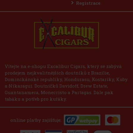
Registrace
E-Zigarette LIO BASE PRO - Gold
SKLADEM
(2 ks)
75 Kč
62
Kč bez DPH
Vítejte na e-shopu Excalibur Cigars, který se zabývá
prodejem nejkvalitnějších doutníků z Brazílie,
Do košíku
Dominikánské republiky, Hondurasu, Kostariky, Kuby
a Nikaragui. Doutníčků Davidoff, Drew Estate,
Guantanamera, Monecristo a Partagas. Dále pak
tabáku a potřeb pro kuřáky.
online platby zajišťuje: