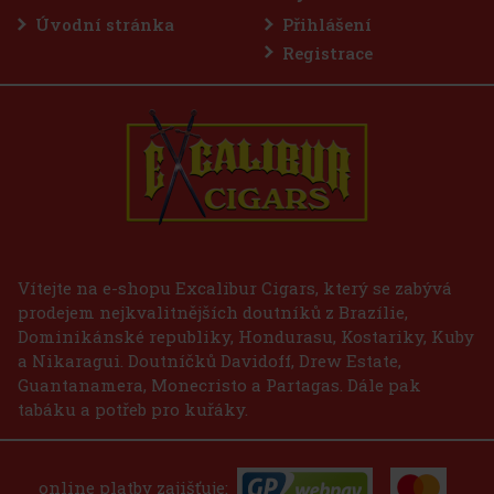
Úvodní stránka
Přihlášení
Registrace
E-Zigarette LIO BASE PRO - Gold
SKLADEM
(2 ks)
75 Kč
62
Kč bez DPH
Vítejte na e-shopu Excalibur Cigars, který se zabývá
prodejem nejkvalitnějších doutníků z Brazílie,
Do košíku
Dominikánské republiky, Hondurasu, Kostariky, Kuby
a Nikaragui. Doutníčků Davidoff, Drew Estate,
Guantanamera, Monecristo a Partagas. Dále pak
tabáku a potřeb pro kuřáky.
online platby zajišťuje: