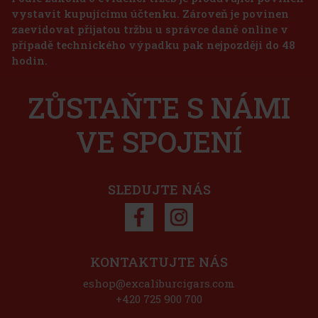
vystavit kupujícímu účtenku. Zároveň je povinen
zaevidovat přijatou tržbu u správce daně online v
případě technického výpadku pak nejpozději do 48
hodin.
Joya de Nicaragua Cinco de Cinco Sampler - 4 ks
ZŮSTAŇTE S NÁMI
SKLADEM
(2 ks)
VE SPOJENÍ
1 125 Kč
930
Kč bez DPH
Do košíku
SLEDUJTE NÁS
Sleva: 50%
Akce
KONTAKTUJTE NÁS
eshop@excaliburcigars.com
+420 725 900 700