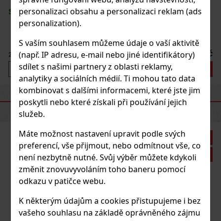
personalizaci obsahu a personalizaci reklam (ads
SKLADEM
(> 5 ks)
personalization).
S vaším souhlasem můžeme údaje o vaší aktivitě
323 Kč
(např. IP adresu, e-mail nebo jiné identifikátory)
267
Kč bez DPH
sdílet s našimi partnery z oblasti reklamy,
Do košíku
analytiky a sociálních médií. Ti mohou tato data
kombinovat s dalšími informacemi, které jste jim
DOPORUČENÉ PRODUKTY
poskytli nebo které získali při používání jejich
služeb.
Máte možnost nastavení upravit podle svých
Sleva: 21%
preferencí, vše přijmout, nebo odmítnout vše, co
Akce
není nezbytně nutné. Svůj výběr můžete kdykoli
změnit znovuvyvoláním toho baneru pomocí
odkazu v patičce webu.
K některým údajům a cookies přistupujeme i bez
vašeho souhlasu na základě oprávněného zájmu
El Baton Belicoso 1/25