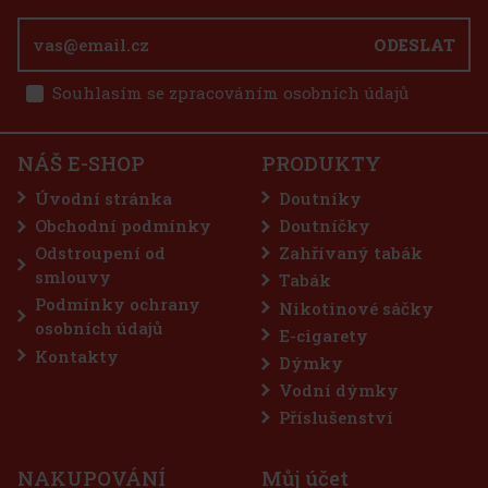
ODESLAT
Souhlasím se zpracováním osobních údajů
E-Zigarette LIO BASE PRO - Onyx
NÁŠ E-SHOP
PRODUKTY
SKLADEM
(5 ks)
Úvodní stránka
Doutníky
Obchodní podmínky
Doutníčky
Odstroupení od
Zahřívaný tabák
75 Kč
62
Kč bez DPH
smlouvy
Tabák
Do košíku
Podmínky ochrany
Nikotinové sáčky
osobních údajů
E-cigarety
Kontakty
Dýmky
Sleva: 50%
Vodní dýmky
Akce
Příslušenství
NAKUPOVÁNÍ
Můj účet