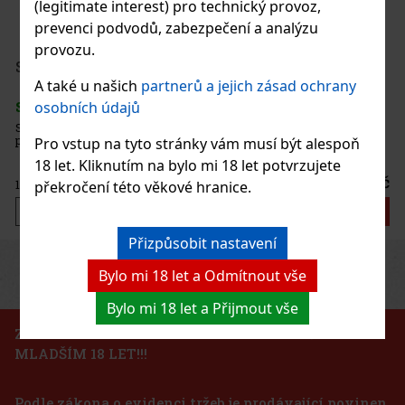
(legitimate interest) pro technický provoz,
prevenci podvodů, zabezpečení a analýzu
SKLADEM
(> 5 ks)
provozu.
Serbetli Toastet Berri 50g
A také u našich
partnerů a jejich zásad ochrany
SKLADEM
(3 ks)
osobních údajů
283 Kč
234
Kč bez DPH
Serbetli Toastet Berri 50g - turecký světlý tabák do vodní dýmky s
příchutí kořeněného mixu malin a ostružin.
Pro vstup na tyto stránky vám musí být alespoň
Do košíku
18 let. Kliknutím na bylo mi 18 let potvrzujete
160 Kč
překročení této věkové hranice.
132
Kč bez DPH
Do košíku
Přizpůsobit nastavení
Previous
Next
Sleva: 24%
Bylo mi 18 let a Odmítnout vše
Akce
Bylo mi 18 let a Přijmout vše
ZÁKAZ PRODEJE TABÁKOVÝCH VÝROBKŮ OSOBÁM
MLADŠÍM 18 LET!!!
Podle zákona o evidenci tržeb je prodávající povinen