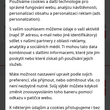
Používáme cookies a další technologie pro
SKLADEM
(> 5 ks)
správné fungování webu, analýzu návštěvnosti,
personalizaci obsahu a personalizaci reklam (ads
personalization).
288 Kč
238
Kč bez DPH
S vaším souhlasem můžeme údaje o vaší aktivitě
Do košíku
(např. IP adresu, e-mail nebo jiné identifikátory)
sdílet s našimi partnery z oblasti reklamy,
analytiky a sociálních médií. Ti mohou tato data
Previous
Next
kombinovat s dalšími informacemi, které jste jim
poskytli nebo které získali při používání jejich
služeb.
DOPORUČENÉ PRODUKTY
Máte možnost nastavení upravit podle svých
preferencí, vše přijmout, nebo odmítnout vše, co
Sleva: 21%
není nezbytně nutné. Svůj výběr můžete kdykoli
změnit znovuvyvoláním toho baneru pomocí
Akce
odkazu v patičce webu.
K některým údajům a cookies přistupujeme i bez
Vegafina 1998 VF50 - 3 ks