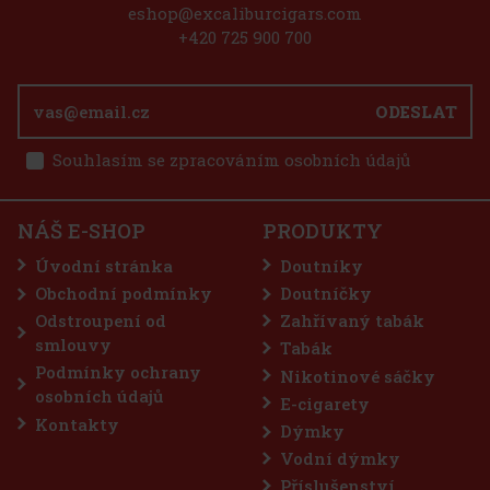
eshop@excaliburcigars.com
Vegafina Fortaleza 2 Reposado 1/10
+420 725 900 700
SKLADEM
(> 5 ks)
ODESLAT
Souhlasím se zpracováním osobních údajů
248 Kč
205
Kč bez DPH
E-Zigarette LIO BASE PRO - Onyx
Do košíku
NÁŠ E-SHOP
PRODUKTY
SKLADEM
(5 ks)
Úvodní stránka
Doutníky
Obchodní podmínky
Doutníčky
Odstroupení od
Zahřívaný tabák
75 Kč
62
Kč bez DPH
smlouvy
Tabák
Do košíku
Podmínky ochrany
Nikotinové sáčky
osobních údajů
E-cigarety
Kontakty
Dýmky
Sleva: 50%
Vodní dýmky
Akce
Příslušenství