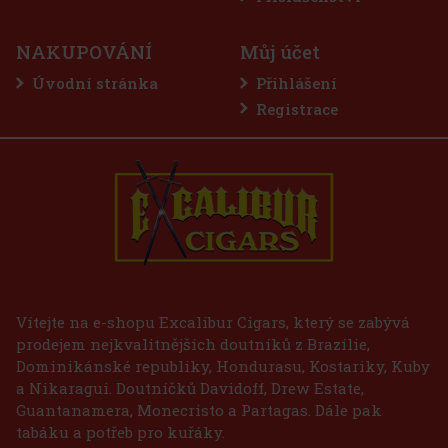
NAKUPOVÁNÍ
Můj účet
Úvodní stránka
Přihlášení
Registrace
E-Zigarette LIO BASE PRO - Gold
SKLADEM
(2 ks)
75 Kč
62
Kč bez DPH
Vítejte na e-shopu Excalibur Cigars, který se zabývá
prodejem nejkvalitnějších doutníků z Brazílie,
Do košíku
Dominikánské republiky, Hondurasu, Kostariky, Kuby
a Nikaragui. Doutníčků Davidoff, Drew Estate,
Guantanamera, Monecristo a Partagas. Dále pak
tabáku a potřeb pro kuřáky.