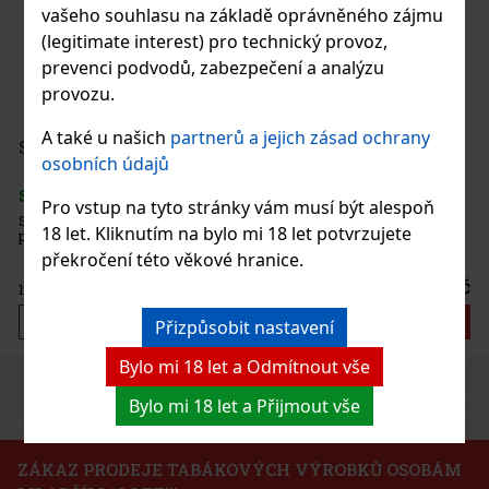
vašeho souhlasu na základě oprávněného zájmu
(legitimate interest) pro technický provoz,
SKLADEM
(> 5 ks)
prevenci podvodů, zabezpečení a analýzu
provozu.
650 Kč
A také u našich
partnerů a jejich zásad ochrany
537
Kč bez DPH
Serbetli Toastet Berri 50g
osobních údajů
Do košíku
SKLADEM
(3 ks)
Pro vstup na tyto stránky vám musí být alespoň
Serbetli Toastet Berri 50g - turecký světlý tabák do vodní dýmky s
18 let. Kliknutím na bylo mi 18 let potvrzujete
příchutí kořeněného mixu malin a ostružin.
překročení této věkové hranice.
160 Kč
132
Kč bez DPH
Do košíku
Přizpůsobit nastavení
Bylo mi 18 let a Odmítnout vše
Previous
Next
Sleva: 24%
Bylo mi 18 let a Přijmout vše
Akce
ZÁKAZ PRODEJE TABÁKOVÝCH VÝROBKŮ OSOBÁM