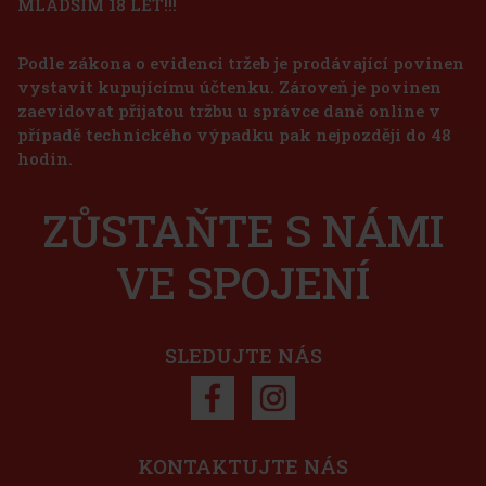
MLADŠÍM 18 LET!!!
Vegafina 1998 44S 1/25
Podle zákona o evidenci tržeb je prodávající povinen
SKLADEM
(> 5 ks)
vystavit kupujícímu účtenku. Zároveň je povinen
zaevidovat přijatou tržbu u správce daně online v
případě technického výpadku pak nejpozději do 48
165 Kč
hodin.
136
Kč bez DPH
Joya de Nicaragua Cinco de Cinco Sampler - 4 ks
Do košíku
ZŮSTAŇTE S NÁMI
SKLADEM
(2 ks)
VE SPOJENÍ
1 125 Kč
930
Kč bez DPH
Do košíku
SLEDUJTE NÁS
Sleva: 50%
Akce
KONTAKTUJTE NÁS