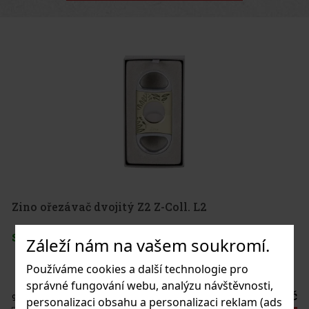
Zino ořezávač dvojitý Z2 Z-Coll. L2
SKLADEM
(1 ks)
Záleží nám na vašem soukromí.
Používáme cookies a další technologie pro
správné fungování webu, analýzu návštěvnosti,
1 125 Kč
930
Kč bez DPH
personalizaci obsahu a personalizaci reklam (ads