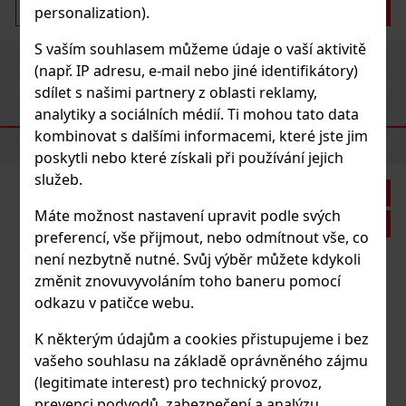
Do košíku
personalization).
S vaším souhlasem můžeme údaje o vaší aktivitě
Previous
Next
(např. IP adresu, e-mail nebo jiné identifikátory)
sdílet s našimi partnery z oblasti reklamy,
analytiky a sociálních médií. Ti mohou tato data
DOPORUČENÉ PRODUKTY
kombinovat s dalšími informacemi, které jste jim
poskytli nebo které získali při používání jejich
služeb.
Sleva: 21%
Máte možnost nastavení upravit podle svých
Akce
preferencí, vše přijmout, nebo odmítnout vše, co
není nezbytně nutné. Svůj výběr můžete kdykoli
změnit znovuvyvoláním toho baneru pomocí
Zino ořezávač Z9 Z-Coll- L2
odkazu v patičce webu.
SKLADEM
(2 ks)
K některým údajům a cookies přistupujeme i bez
vašeho souhlasu na základě oprávněného zájmu
(legitimate interest) pro technický provoz,
1 375 Kč
prevenci podvodů, zabezpečení a analýzu