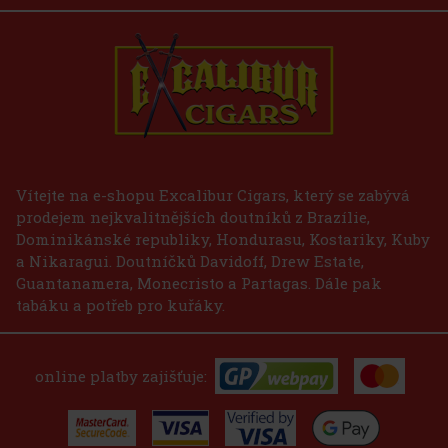
E-Zigarette LIO BASE PRO - Gold
SKLADEM
(2 ks)
75 Kč
62
Kč bez DPH
Vítejte na e-shopu Excalibur Cigars, který se zabývá
prodejem nejkvalitnějších doutníků z Brazílie,
Do košíku
Dominikánské republiky, Hondurasu, Kostariky, Kuby
a Nikaragui. Doutníčků Davidoff, Drew Estate,
Guantanamera, Monecristo a Partagas. Dále pak
tabáku a potřeb pro kuřáky.
online platby zajišťuje: