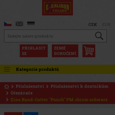
CZK
EUR
PŘIHLÁSIT
ZEMĚ
SE
DORUČENÍ
Kategorie produktů
Příslušenství
Příslušenství k doutníkům
Ořezávače
Zino Rund-Cutter "Punch" PM chrom schwarz