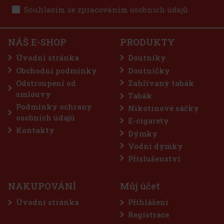
Souhlasím se zpracováním osobních údajů
3 725 Kč
3 079
Kč bez DPH
E-Zigarette LIO BASE PRO - Onyx
Do košíku
NÁŠ E-SHOP
PRODUKTY
SKLADEM
(5 ks)
Úvodní stránka
Doutníky
Obchodní podmínky
Doutníčky
Odstroupení od
Zahřívaný tabák
75 Kč
62
Kč bez DPH
smlouvy
Tabák
Do košíku
Podmínky ochrany
Nikotinové sáčky
osobních údajů
E-cigarety
Kontakty
Dýmky
Sleva: 50%
Vodní dýmky
Akce
Příslušenství
NAKUPOVÁNÍ
Můj účet
Úvodní stránka
Přihlášení
Registrace