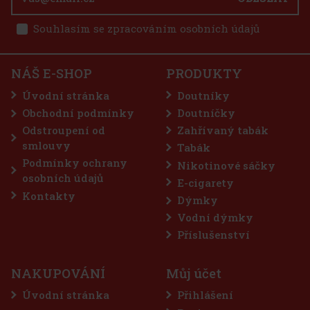
Souhlasím se zpracováním osobních údajů
3 725 Kč
3 079
Kč bez DPH
E-Zigarette LIO BASE PRO - Onyx
Do košíku
NÁŠ E-SHOP
PRODUKTY
SKLADEM
(5 ks)
Úvodní stránka
Doutníky
Obchodní podmínky
Doutníčky
Odstroupení od
Zahřívaný tabák
75 Kč
62
Kč bez DPH
smlouvy
Tabák
Do košíku
Podmínky ochrany
Nikotinové sáčky
osobních údajů
E-cigarety
Kontakty
Dýmky
Sleva: 50%
Vodní dýmky
Akce
Příslušenství
NAKUPOVÁNÍ
Můj účet
Úvodní stránka
Přihlášení