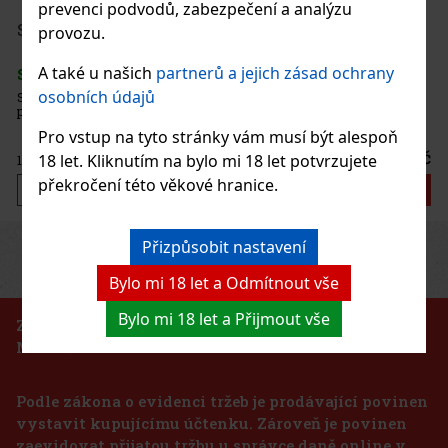
prevenci podvodů, zabezpečení a analýzu
1 375 Kč
1 136
Kč bez DPH
Serbetli Toastet Berri 50g
provozu.
Do košíku
A také u našich
partnerů a jejich zásad ochrany
SKLADEM
(3 ks)
osobních údajů
Serbetli Toastet Berri 50g - turecký světlý tabák do vodní dýmky s
příchutí kořeněného mixu malin a ostružin.
Pro vstup na tyto stránky vám musí být alespoň
160 Kč
18 let. Kliknutím na bylo mi 18 let potvrzujete
132
Kč bez DPH
překročení této věkové hranice.
Do košíku
Přizpůsobit nastavení
Previous
Next
Sleva: 24%
Bylo mi 18 let a Odmítnout vše
Akce
Bylo mi 18 let a Přijmout vše
ZÁKAZ PRODEJE TABÁKOVÝCH VÝROBKŮ OSOBÁM
MLADŠÍM 18 LET!!!
Davidoff ořezávač nerez broušený
Podle zákona o evidenci tržeb je prodávající povinen
SKLADEM
(2 ks)
vystavit kupujícímu účtenku. Zároveň je povinen
zaevidovat přijatou tržbu u správce daně online v