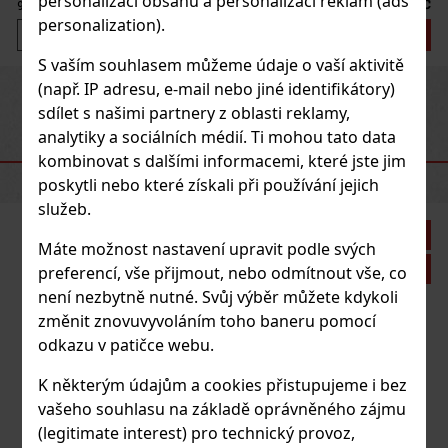
personalizaci obsahu a personalizaci reklam (ads
1 125 Kč
930
Kč bez DPH
personalization).
Do košíku
S vaším souhlasem můžeme údaje o vaší aktivitě
(např. IP adresu, e-mail nebo jiné identifikátory)
Previous
Next
sdílet s našimi partnery z oblasti reklamy,
analytiky a sociálních médií. Ti mohou tato data
DOPORUČENÉ PRODUKTY
kombinovat s dalšími informacemi, které jste jim
poskytli nebo které získali při používání jejich
služeb.
Sleva: 21%
Máte možnost nastavení upravit podle svých
Akce
preferencí, vše přijmout, nebo odmítnout vše, co
není nezbytně nutné. Svůj výběr můžete kdykoli
změnit znovuvyvoláním toho baneru pomocí
Zino ořezávač Z9 Z-Coll- L2
odkazu v patičce webu.
K některým údajům a cookies přistupujeme i bez
SKLADEM
(2 ks)
vašeho souhlasu na základě oprávněného zájmu
(legitimate interest) pro technický provoz,