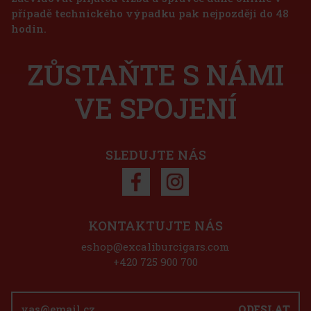
případě technického výpadku pak nejpozději do 48
3 725 Kč
hodin.
3 079
Kč bez DPH
Joya de Nicaragua Cinco de Cinco Sampler - 4 ks
Do košíku
ZŮSTAŇTE S NÁMI
SKLADEM
(2 ks)
VE SPOJENÍ
1 125 Kč
930
Kč bez DPH
Do košíku
SLEDUJTE NÁS
Sleva: 50%
Akce
KONTAKTUJTE NÁS
eshop@excaliburcigars.com
Davidoff ořezávač hnědý matný
+420 725 900 700
SKLADEM
(2 ks)
ODESLAT