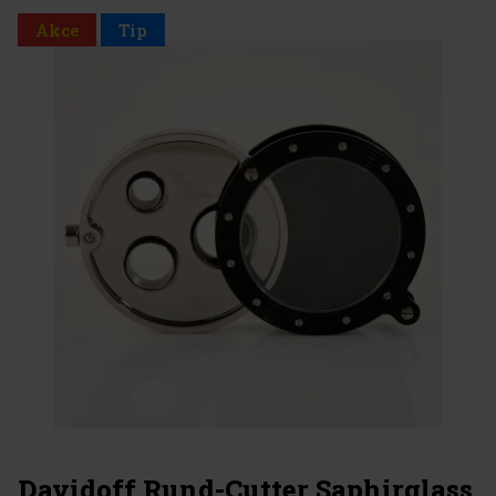
Akce
Tip
Davidoff Rund-Cutter Saphirglass