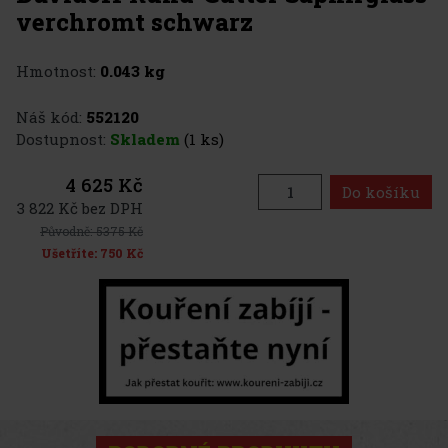
verchromt schwarz
Hmotnost:
0.043 kg
Náš kód:
552120
Dostupnost:
Skladem
(1 ks)
4 625 Kč
Do košíku
3 822 Kč bez DPH
Původně:
5375 Kč
Ušetříte:
750 Kč