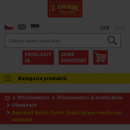
CZK
EUR
PŘIHLÁSIT
ZEMĚ
SE
DORUČENÍ
Kategorie produktů
Příslušenství
Příslušenství k doutníkům
Ořezávače
Davidoff Rund-Cutter Saphirglass verchromt
schwarz