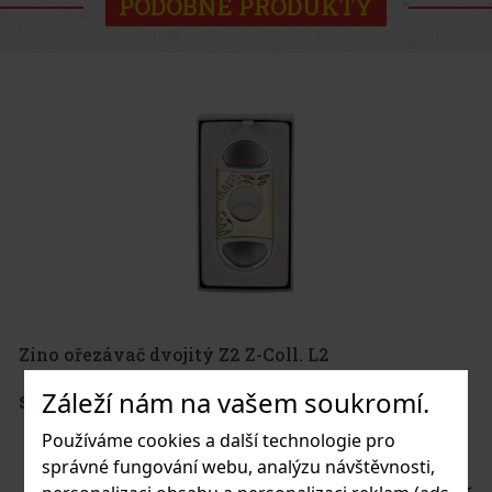
PODOBNÉ PRODUKTY
Zino ořezávač dvojitý Z2 Z-Coll. L2
Záleží nám na vašem soukromí.
SKLADEM
(1 ks)
Používáme cookies a další technologie pro
správné fungování webu, analýzu návštěvnosti,