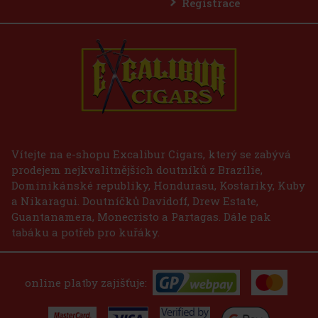
Registrace
E-Zigarette LIO BASE PRO - Gold
SKLADEM
(2 ks)
75 Kč
62
Kč bez DPH
Vítejte na e-shopu Excalibur Cigars, který se zabývá
prodejem nejkvalitnějších doutníků z Brazílie,
Do košíku
Dominikánské republiky, Hondurasu, Kostariky, Kuby
a Nikaragui. Doutníčků Davidoff, Drew Estate,
Guantanamera, Monecristo a Partagas. Dále pak
tabáku a potřeb pro kuřáky.
online platby zajišťuje: