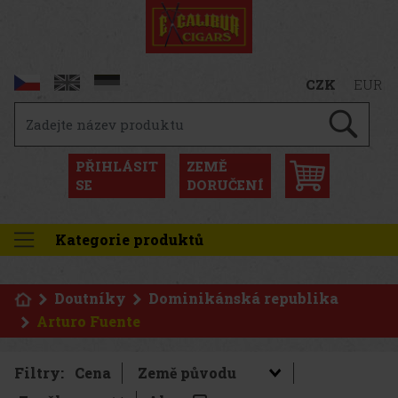
CZK
EUR
PŘIHLÁSIT
ZEMĚ
SE
DORUČENÍ
Kategorie produktů
Doutníky
Dominikánská republika
Arturo Fuente
Filtry:
Cena