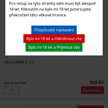
Pro vstup na tyto stránky vám musí být alespoň
18 let. Kliknutím na bylo mi 18 let potvrzujete
překročení této věkové hranice.
Přizpůsobit nastavení
Bylo mi 18 let a Odmítnout vše
Bylo mi 18 let a Přijmout vše
Arturo Fuente Don Carlos Robusto 1/25
SKLADEM
(5 ks)
525 Kč
434
Kč bez DPH
Do košíku