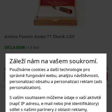
Arturo Fuente Anejo 77 Shark 1/20
SKLADEM
(> 5 ks)
Záleží nám na vašem soukromí.
675 Kč
Používáme cookies a další technologie pro
558
Kč bez DPH
správné fungování webu, analýzu návštěvnosti,
Do košíku
personalizaci obsahu a personalizaci reklam (ads
personalization).
S vaším souhlasem můžeme údaje o vaší aktivitě
(např. IP adresu, e-mail nebo jiné identifikátory)
sdílet s našimi partnery z oblasti reklamy,