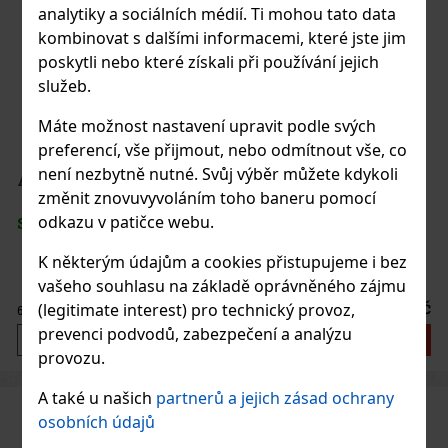
analytiky a sociálních médií. Ti mohou tato data
kombinovat s dalšími informacemi, které jste jim
poskytli nebo které získali při používání jejich
služeb.
Máte možnost nastavení upravit podle svých
preferencí, vše přijmout, nebo odmítnout vše, co
není nezbytně nutné. Svůj výběr můžete kdykoli
Arturo Fuente Anejo 50 Robusto 1/25
změnit znovuvyvoláním toho baneru pomocí
odkazu v patičce webu.
SKLADEM
(> 5 ks)
K některým údajům a cookies přistupujeme i bez
vašeho souhlasu na základě oprávněného zájmu
750 Kč
(legitimate interest) pro technický provoz,
620
Kč bez DPH
prevenci podvodů, zabezpečení a analýzu
Do košíku
provozu.
A také u našich
partnerů a jejich zásad ochrany
osobních údajů