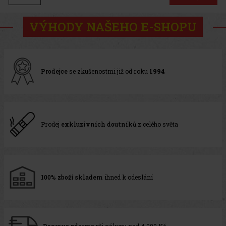
VÝHODY NAŠEHO E-SHOPU
Prodejce
se zkušenostmi již od roku
1994
Prodej
exkluzivních doutníků
z celého světa
100% zboží skladem
ihned k odeslání
Doprava zdarma
při nákupu nad 4 000 Kč