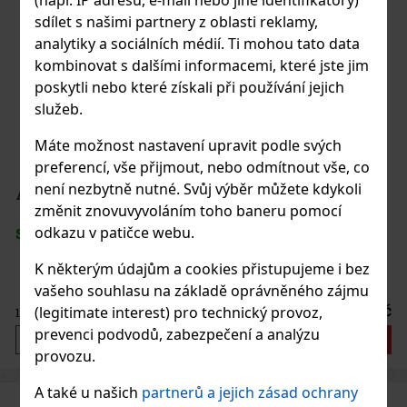
(např. IP adresu, e-mail nebo jiné identifikátory)
sdílet s našimi partnery z oblasti reklamy,
analytiky a sociálních médií. Ti mohou tato data
kombinovat s dalšími informacemi, které jste jim
poskytli nebo které získali při používání jejich
služeb.
Máte možnost nastavení upravit podle svých
preferencí, vše přijmout, nebo odmítnout vše, co
není nezbytně nutné. Svůj výběr můžete kdykoli
Adorini Humidor Afficionado DeLuxe
změnit znovuvyvoláním toho baneru pomocí
odkazu v patičce webu.
SKLADEM
(1 ks)
K některým údajům a cookies přistupujeme i bez
vašeho souhlasu na základě oprávněného zájmu
16 225 Kč
(legitimate interest) pro technický provoz,
13 409
Kč bez DPH
prevenci podvodů, zabezpečení a analýzu
Do košíku
provozu.
A také u našich
partnerů a jejich zásad ochrany