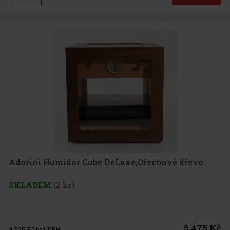
Adorini Humidor Cube DeLuxe,Ořechové dřevo
SKLADEM
(2 ks)
5 475 Kč
4 525
Kč bez DPH