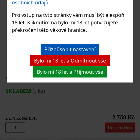
osobních údajů
Pro vstup na tyto stránky vám musí být alespoň
18 let. Kliknutím na bylo mi 18 let potvrzujete
překročení této věkové hranice.
Přizpůsobit nastavení
Bylo mi 18 let a Odmítnout vše
Bylo mi 18 let a Přijmout vše
Adorini Pipe Collection Cabinet Poul
SKLADEM
(1 ks)
2 750 Kč
2 273
Kč bez DPH
Do košíku