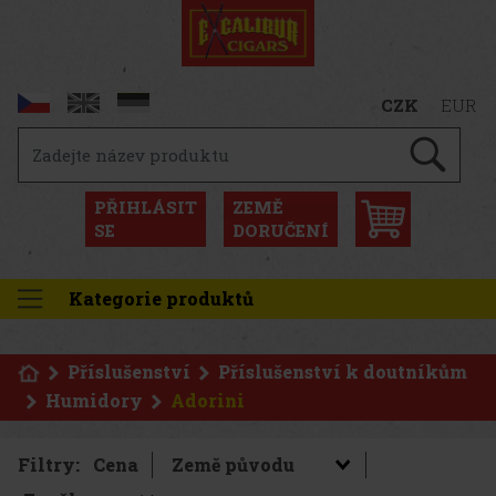
CZK
EUR
PŘIHLÁSIT
ZEMĚ
SE
DORUČENÍ
Kategorie produktů
Příslušenství
Příslušenství k doutníkům
Humidory
Adorini
Filtry:
Cena