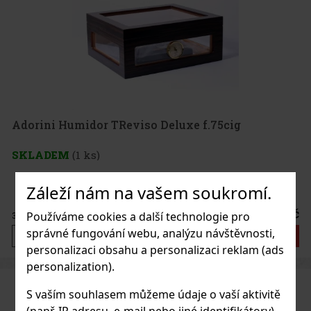
Adorini Humidor TReviso Deluxe f.75cig
SKLADEM
(1 ks)
Záleží nám na vašem soukromí.
4 475 Kč
Používáme cookies a další technologie pro
3 698
Kč bez DPH
správné fungování webu, analýzu návštěvnosti,
Do košíku
personalizaci obsahu a personalizaci reklam (ads
personalization).
S vaším souhlasem můžeme údaje o vaší aktivitě