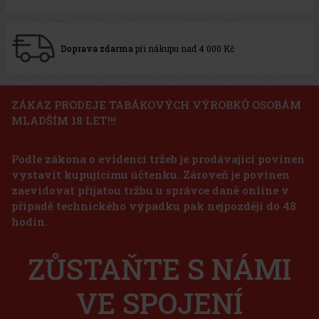
Doprava zdarma
při nákupu nad 4 000 Kč
ZÁKAZ PRODEJE TABÁKOVÝCH VÝROBKŮ OSOBÁM
MLADŠÍM 18 LET!!!
Podle zákona o evidenci tržeb je prodávající povinen
vystavit kupujícímu účtenku. Zároveň je povinen
zaevidovat přijatou tržbu u správce daně online v
případě technického výpadku pak nejpozději do 48
hodin.
ZŮSTAŇTE S NÁMI
VE SPOJENÍ